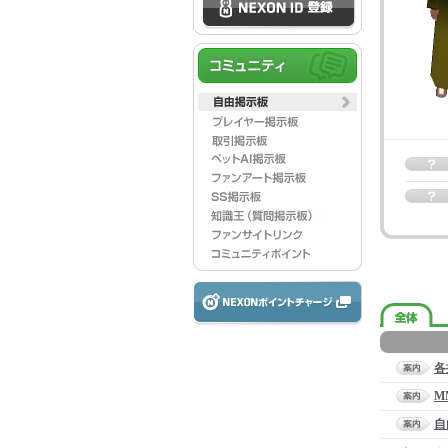
各
M
自