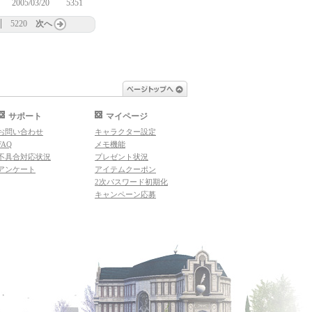
2005/03/20
5351
5220
次へ
ページトップへ
サポート
マイページ
お問い合わせ
キャラクター設定
FAQ
メモ機能
不具合対応状況
プレゼント状況
アンケート
アイテムクーポン
2次パスワード初期化
キャンペーン応募