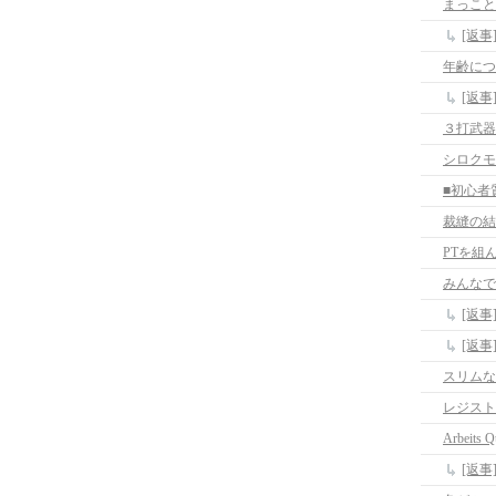
まっこと
[返事
年齢につ
[返
３打武器
シロクモ
裁縫の結
PTを組
みんなでP
スリムな
レジスト
Arbeits Q
[返事]A