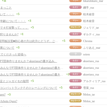
+11
hikaruhikaru_mar
]まっこと
綱手_rua
+5
いて・・・
桂木綾音
+3
事]年齢について・・・
桂木綾音
+5
で４打攻撃って。。。
ジェリド_tar
+1
狩りませんか?
ギルティ_rua
+5
■初心者質問板設置■初心者の方は此方にどうぞ、ご案内とサイト更新。
Chroma
+3
果について
ふりあえ_mar
んでくださった皆様へ
seiren
T団体作りませんか？akueriasuの書き込み。
akueriasu_rua
[返事]みんなでPT団体作りませんか？akueriasuの書き込み。
akueriasu_rua
+2
[返事]みんなでPT団体作りませんか？akueriasuの書き込み。
akueriasu_rua
+5
足とジャガイモの疑問
アルティリア_rua
+5
コンバットランクＦのトレーニングについて
雪菜_rua
uest?
+3
Melon_tar
rbeits Quest?
Melon_tar