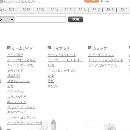
飛んじゃってるんだが…。
hitomu
前へ
5211
5212
5213
5214
5215
5216
5217
5218
5219
ゲームガイド
ライブラリ
ショップ
ゲーム紹介
ゲームダウンロード
マビノギショップ
ゲームのはじめかた
アップデートヒストリー
アイテムショップガイド
キャラクター作成
動画
ランダム型アイテム
操作ガイド
ファンタジーラジオ
基本戦闘
音楽
示
スキルシステム
壁紙
生産
マンガ
ステータス
エリンの世界
町のシステム
コミュニケーション
序盤のプレイ
スマートコンテンツ
インタラクションメーカ
ー