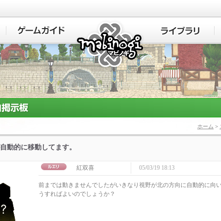
マビノギ
ホーム
>
自動的に移動してます。
紅双喜
05/03/19 18:13
前までは動きませんでしたがいきなり視野が北の方向に自動的に向
うすればよいのでしょうか？