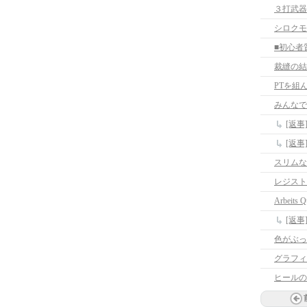
３打武器
シロクモ
裁縫の結
PTを組
みんなでP
スリムな
レジスト
Arbeits Q
[返事]A
色がぶっ
グラフィ
ヒールの