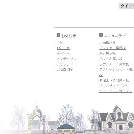
お知らせ
コミュニティ
全体
自由掲示板
お知らせ
プレイヤー掲示板
イベント
取引掲示板
メンテナンス
ペットAI掲示板
アップデート
ファンアート掲示板
ETERNITY
スクリーンショット掲
板
知識王（質問掲示板）
ファンサイトリンク
コミュニティポイント