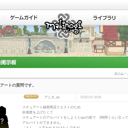
マビノギ
ホーム
>
アートの質問です。
アニタ_tar
05/03/19 18:06
スチュアート秘密商店クエストのため
好感度を上げたくて
スチュアートのアルバイトをしようとnpcの前で 2時間くらい立っ
アルバイトができません。
「うん...」と言われるだけなんですが