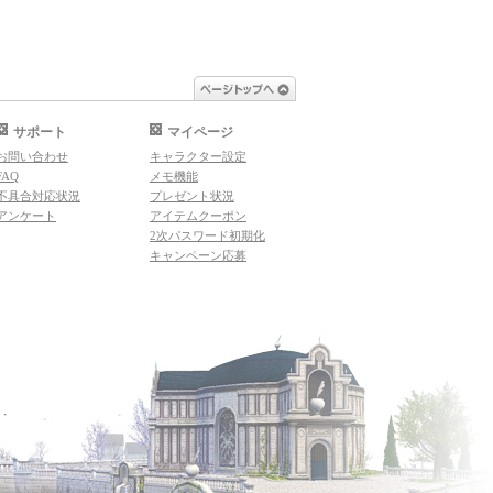
ページトップへ
サポート
マイページ
お問い合わせ
キャラクター設定
FAQ
メモ機能
不具合対応状況
プレゼント状況
アンケート
アイテムクーポン
2次パスワード初期化
キャンペーン応募