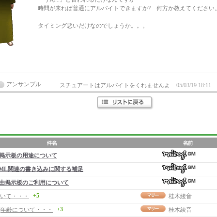
時間が来れば普通にアルバイトできますか? 何方か教えてください
タイミング悪いだけなのでしょうか。。。
アンサンブル
スチュアートはアルバイトをくれませんよ
05/03/19 18:11
掲示板の用途について
ML関連の書き込みに関する補足
由掲示板のご利用について
+5
いて・・・
桂木綾音
+3
事]年齢について・・・
桂木綾音