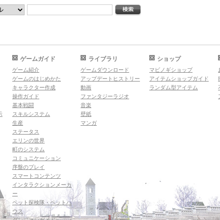
ゲームガイド
ライブラリ
ショップ
ゲーム紹介
ゲームダウンロード
マビノギショップ
ゲームのはじめかた
アップデートヒストリー
アイテムショップガイド
キャラクター作成
動画
ランダム型アイテム
操作ガイド
ファンタジーラジオ
基本戦闘
音楽
示
スキルシステム
壁紙
生産
マンガ
ステータス
エリンの世界
町のシステム
コミュニケーション
序盤のプレイ
スマートコンテンツ
インタラクションメーカ
ー
ペット探検隊・ペットハ
ウス