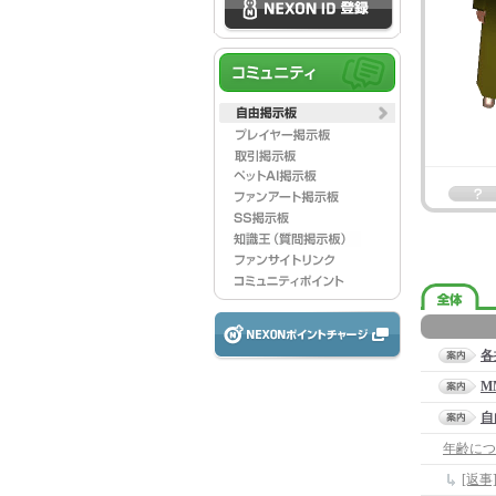
各
M
自
年齢につ
[返