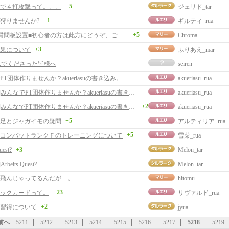
+5
で４打攻撃って。。。
ジェリド_tar
+1
狩りませんか?
ギルティ_rua
+5
■初心者質問板設置■初心者の方は此方にどうぞ、ご案内とサイト更新。
Chroma
+3
果について
ふりあえ_mar
んでくださった皆様へ
seiren
T団体作りませんか？akueriasuの書き込み。
akueriasu_rua
[返事]みんなでPT団体作りませんか？akueriasuの書き込み。
akueriasu_rua
+2
[返事]みんなでPT団体作りませんか？akueriasuの書き込み。
akueriasu_rua
+5
足とジャガイモの疑問
アルティリア_rua
+5
コンバットランクＦのトレーニングについて
雪菜_rua
uest?
+3
Melon_tar
rbeits Quest?
Melon_tar
飛んじゃってるんだが…。
hitomu
+23
ックカードって。
リヴァルド_rua
+2
習得について
jyua
前へ
5211
5212
5213
5214
5215
5216
5217
5218
5219