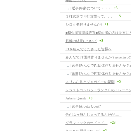
年齢について・・・
+3
[返事]年齢について・・・
+5
３打武器で４打攻撃って。。。
+1
シロクモ狩りませんか?
+3
裁縫の結果について
PTを組んでくださった皆様へ
みんなでPT団体作りませんか？akuerias
+5
スリムな足とジャガイモの疑問
レジストコンバットランクＦのトレーニ
Arbeits Quest?
+3
[返事]Arbeits Quest?
色がぶっ飛んじゃってるんだが…。
+23
グラフィックカードって。
+2