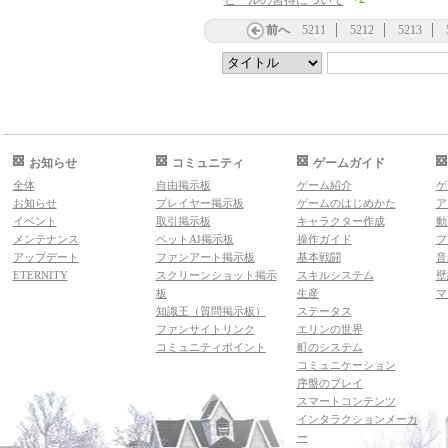
ヒールの習得について
前へ
5211
5212
5213
お知らせ
コミュニティ
ゲームガイド
全体
自由掲示板
ゲーム紹介
ゲ
お知らせ
プレイヤー掲示板
ゲームのはじめかた
ア
イベント
取引掲示板
キャラクター作成
動
メンテナンス
ペットAI掲示板
操作ガイド
フ
アップデート
ファンアート掲示板
基本戦闘
音
ETERNITY
スクリーンショット掲示
スキルシステム
壁
板
生産
マ
知識王（質問掲示板）
ステータス
ファンサイトリンク
エリンの世界
コミュニティポイント
町のシステム
コミュニケーション
序盤のプレイ
スマートコンテンツ
インタラクションメーカ
ー