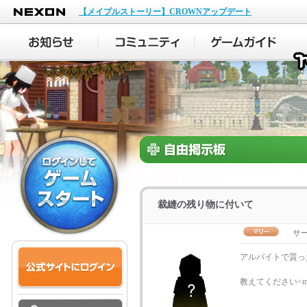
NEXON
【メイプルストーリー】CROWNアップデート
裁縫の残り物に付いて
サー
アルバイトで貰っ
教えてください<m(