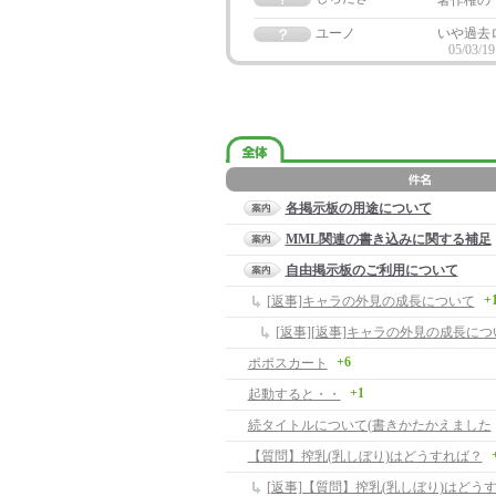
著作権の
ユーノ
いや過去
05/03/19
各掲示板の用途について
MML関連の書き込みに関する補足
自由掲示板のご利用について
+
[返事]キャラの外見の成長について
[返事][返事]キャラの外見の成長につ
+6
ポポスカート
+1
起動すると・・
続タイトルについて(書きかたかえました
【質問】搾乳(乳しぼり)はどうすれば？
[返事]【質問】搾乳(乳しぼり)はどう