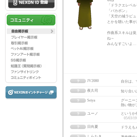
「ドラクエレベル
「バカボン」
「天空の城ラピュ
とかを聴いた事が
作曲系スキルは覚
ね～
みんなすごいよ…
JV2080
自分は、マ
夜久司
知り合い
Seiya
グーニー
熱い物が
ユーノ
というか
05/03/19
日向夏
ドラえも
しらたき