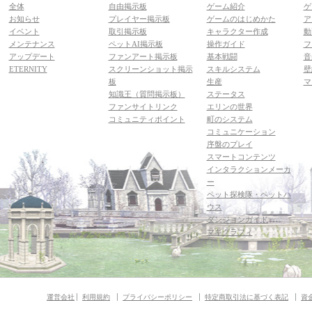
全体
自由掲示板
ゲーム紹介
ゲ
お知らせ
プレイヤー掲示板
ゲームのはじめかた
ア
イベント
取引掲示板
キャラクター作成
動
メンテナンス
ペットAI掲示板
操作ガイド
フ
アップデート
ファンアート掲示板
基本戦闘
音
ETERNITY
スクリーンショット掲示
スキルシステム
壁
板
生産
マ
知識王（質問掲示板）
ステータス
ファンサイトリンク
エリンの世界
コミュニティポイント
町のシステム
コミュニケーション
序盤のプレイ
スマートコンテンツ
インタラクションメーカ
ー
ペット探検隊・ペットハ
ウス
ダンジョンガイド
マギグラフィ
運営会社
利用規約
プライバシーポリシー
特定商取引法に基づく表記
資