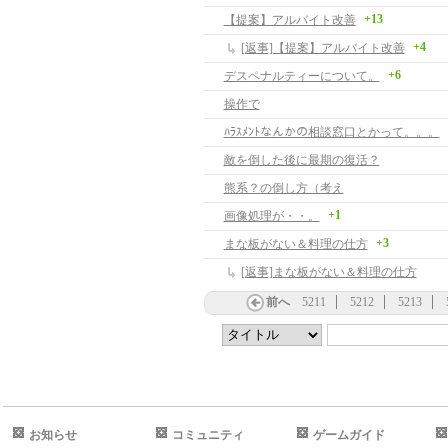
+13
【提案】アルバイト改善
+4
[返事]【提案】アルバイト改善
+6
デスペナルティーについて。
操作で
ﾊﾗｽﾒﾝﾄなんかの相談窓口とかって。。。
敵を倒した後に最期の復活？
熊系？の倒し方（考え
+1
画像処理が・・。
+3
まな板がない＆料理の仕方
[返事]まな板がない＆料理の仕方
前へ
5211
5212
5213
お知らせ
コミュニティ
ゲームガイド