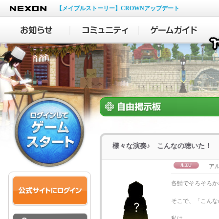
NEXON
【メイプルストーリー】CROWNアップデート
様々な演奏♪ こんなの聴いた！
アル
各鯖でそろそろか
そこで、「こんな
私は