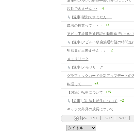
量産型シルクの紡織手袋の修理について
+4
起動できません･･･
[返事]起動できません･･･
+3
魔法の授業って・・・
アビル下級魔族通行証の時間進行につい
[返事]アビル下級魔族通行証の時間進
+2
卵採集が出来ません；；
メモリリーク
[返事]メモリリーク
+3
料理って・・・
+25
【討論】転生について
+2
[返事]【討論】転生について
キャラの外見の成長について
前へ
5211
5212
5213