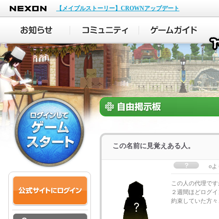
NEXON
【メイプルストーリー】CROWNアップデート
この名前に見覚えある人。
oよ
この人の代理です
２週間ほどログイ
約束していた方々