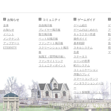
お知らせ
コミュニティ
ゲームガイド
全体
自由掲示板
ゲーム紹介
ゲ
お知らせ
プレイヤー掲示板
ゲームのはじめかた
ア
イベント
取引掲示板
キャラクター作成
動
メンテナンス
ペットAI掲示板
操作ガイド
フ
アップデート
ファンアート掲示板
基本戦闘
音
ETERNITY
スクリーンショット掲示
スキルシステム
壁
板
生産
マ
知識王（質問掲示板）
ステータス
ファンサイトリンク
エリンの世界
コミュニティポイント
町のシステム
コミュニケーション
序盤のプレイ
スマートコンテンツ
インタラクションメーカ
ー
ペット探検隊・ペットハ
ウス
ダンジョンガイド
マギグラフィ