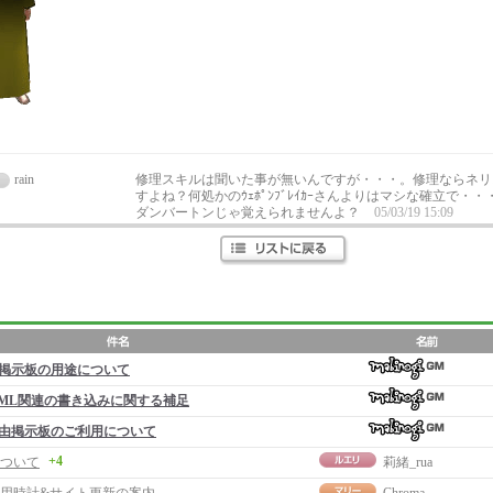
rain
修理スキルは聞いた事が無いんですが・・・。修理ならネリ
すよね？何処かのｳｪﾎﾟﾝﾌﾞﾚｲｶｰさんよりはマシな確立で・
ダンバートンじゃ覚えられませんよ？
05/03/19 15:09
掲示板の用途について
ML関連の書き込みに関する補足
由掲示板のご利用について
+4
ついて
莉緒_rua