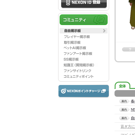
各
M
自
貢ぎ方に