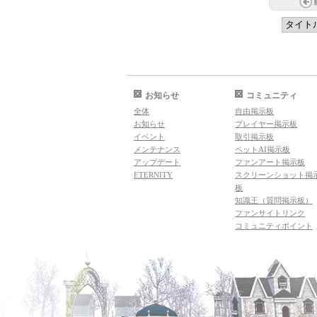
お知らせ
コミュニティ
全体
自由掲示板
お知らせ
プレイヤー掲示板
イベント
取引掲示板
メンテナンス
ペットAI掲示板
アップデート
ファンアート掲示板
ETERNITY
スクリーンショット掲
板
知識王（質問掲示板）
ファンサイトリンク
コミュニティポイント