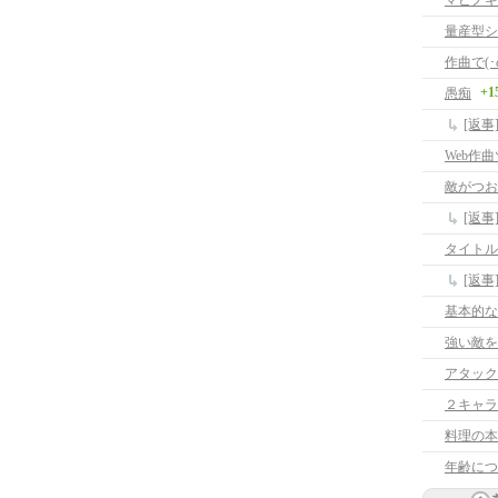
マビノギ
量産型シ
作曲で(･ω
+1
愚痴
[返事
Web作
敵がつお
[返
タイトル
[返
基本的な
強い敵を
アタック
２キャラ
料理の本
年齢につ