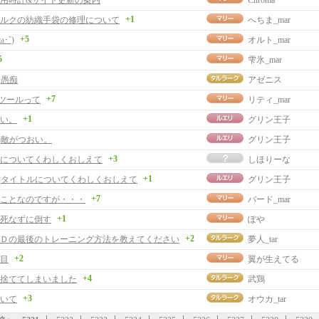
用時計&サイト更新の案内
Chroma
+1
ルクの紡織手袋の修理について
へちま_mar
+5
･`)
オルト_mar
5
雫氷_mar
]愚痴
アゼニス
+7
曲ツールって
リティ_mar
+1
い。
グリン王子
事]敵がつおい。
グリン王子
+3
についてくわしくおしえて
しほりーな
+1
事]タイトルについてくわしくおしえて
グリン王子
+7
ことなのですが・・・
バード_mar
+1
死なずに倒す
ぽや
+2
Ｄの最後のトレーニング方法を教えてください
夢人_tar
+2
目
翼が生えてる
+4
捨ててしまいました
武鶏
+3
いて
オウカ_tar