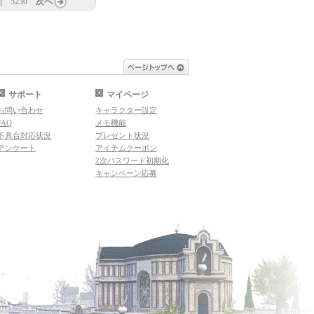
5230
次へ
ページトップへ
サポート
マイページ
お問い合わせ
キャラクター設定
FAQ
メモ機能
不具合対応状況
プレゼント状況
アンケート
アイテムクーポン
2次パスワード初期化
キャンペーン応募