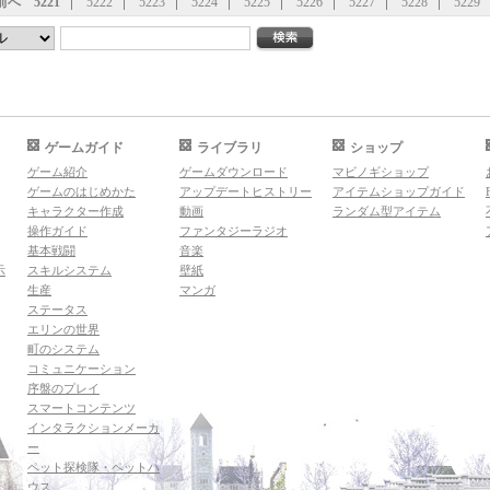
前へ
5221
5222
5223
5224
5225
5226
5227
5228
5229
ゲームガイド
ライブラリ
ショップ
ゲーム紹介
ゲームダウンロード
マビノギショップ
ゲームのはじめかた
アップデートヒストリー
アイテムショップガイド
キャラクター作成
動画
ランダム型アイテム
操作ガイド
ファンタジーラジオ
基本戦闘
音楽
示
スキルシステム
壁紙
生産
マンガ
ステータス
エリンの世界
町のシステム
コミュニケーション
序盤のプレイ
スマートコンテンツ
インタラクションメーカ
ー
ペット探検隊・ペットハ
ウス