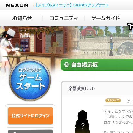
NEXON
【メイプルストーリー】CROWNアップデート
楽器演奏E→D
はっ
アイテムをすべて
「演奏はよくでき
ばかりでぜんぜん
Dは実装されてい