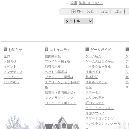
[返事]防御力について
前へ
5211
5212
5213
お知らせ
コミュニティ
ゲームガイド
全体
自由掲示板
ゲーム紹介
ゲ
お知らせ
プレイヤー掲示板
ゲームのはじめかた
ア
イベント
取引掲示板
キャラクター作成
動
メンテナンス
ペットAI掲示板
操作ガイド
フ
アップデート
ファンアート掲示板
基本戦闘
音
ETERNITY
スクリーンショット掲示
スキルシステム
壁
板
生産
マ
知識王（質問掲示板）
ステータス
ファンサイトリンク
エリンの世界
コミュニティポイント
町のシステム
コミュニケーション
序盤のプレイ
スマートコンテンツ
インタラクションメーカ
ー