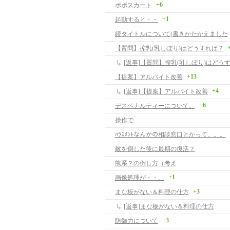
+6
ポポスカート
+1
起動すると・・
続タイトルについて(書きかたかえました
【質問】搾乳(乳しぼり)はどうすれば？
[返事]【質問】搾乳(乳しぼり)はどう
+13
【提案】アルバイト改善
+4
[返事]【提案】アルバイト改善
+6
デスペナルティーについて。
操作で
ﾊﾗｽﾒﾝﾄなんかの相談窓口とかって。。。
敵を倒した後に最期の復活？
熊系？の倒し方（考え
+1
画像処理が・・。
+3
まな板がない＆料理の仕方
[返事]まな板がない＆料理の仕方
+3
防御力について