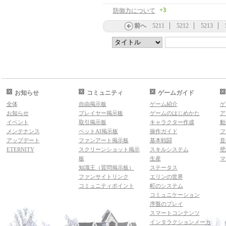
+3
防御力について
前へ
5211
5212
5213
お知らせ
コミュニティ
ゲームガイド
全体
自由掲示板
ゲーム紹介
ゲ
お知らせ
プレイヤー掲示板
ゲームのはじめかた
ア
イベント
取引掲示板
キャラクター作成
動
メンテナンス
ペットAI掲示板
操作ガイド
フ
アップデート
ファンアート掲示板
基本戦闘
音
ETERNITY
スクリーンショット掲示
スキルシステム
壁
板
生産
マ
知識王（質問掲示板）
ステータス
ファンサイトリンク
エリンの世界
コミュニティポイント
町のシステム
コミュニケーション
序盤のプレイ
スマートコンテンツ
インタラクションメーカ