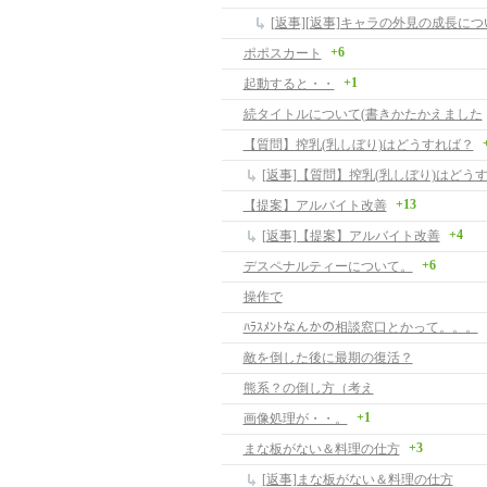
[返事][返事]キャラの外見の成長につ
+6
ポポスカート
+1
起動すると・・
続タイトルについて(書きかたかえました
【質問】搾乳(乳しぼり)はどうすれば？
[返事]【質問】搾乳(乳しぼり)はどう
+13
【提案】アルバイト改善
+4
[返事]【提案】アルバイト改善
+6
デスペナルティーについて。
操作で
ﾊﾗｽﾒﾝﾄなんかの相談窓口とかって。。。
敵を倒した後に最期の復活？
熊系？の倒し方（考え
+1
画像処理が・・。
+3
まな板がない＆料理の仕方
[返事]まな板がない＆料理の仕方