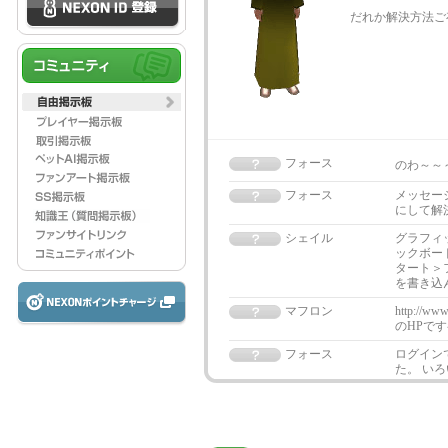
だれか解決方法ご
フォース
のわ～～～
フォース
メッセー
にして解
シェイル
グラフィ
ックボー
タート＞
を書き込
マフロン
http://w
のHPで
フォース
ログイン
た。 い