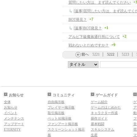
+
質問したい方は、まず読んでください
[返事]質問したい方は、まず読んでく
+7
BOT発見？
+1
[返事]BOT発見？
+2
アルビ下級魔族通行所について
+9
戦わないとだめですか？
前へ
5221
5222
5223
お知らせ
コミュニティ
ゲームガイド
全体
自由掲示板
ゲーム紹介
ゲ
お知らせ
プレイヤー掲示板
ゲームのはじめかた
ア
イベント
取引掲示板
キャラクター作成
動
メンテナンス
ペットAI掲示板
操作ガイド
フ
アップデート
ファンアート掲示板
基本戦闘
音
ETERNITY
スクリーンショット掲示
スキルシステム
壁
板
生産
マ