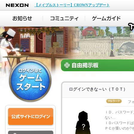
NEXON
【メイプルストーリー】CROWNアップデート
ログインできな～い（Ｔ０Ｔ）
フォ
ＩＤ、パスワード
ない…
ＩＤパスワードは
ＰＣが重いのか?