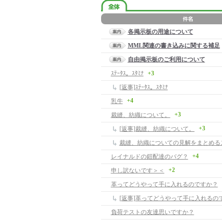
各掲示板の用途について
MML関連の書き込みに関する補足
自由掲示板のご利用について
ｽﾃｰﾀｽ。ｽﾀﾐﾅ
+3
[返事]ｽﾃｰﾀｽ。ｽﾀﾐﾅ
+4
乳牛
+3
裁縫、紡織について。
+3
[返事]裁縫、紡織について。
裁縫、紡織についての見解をまとめる
+4
レイナルドの鎧配達のバグ？
+2
申し訳ないです＞＜
革ってどうやって手に入れるのですか？
[返事]革ってどうやって手に入れるの
負荷テストの友達思いですか？