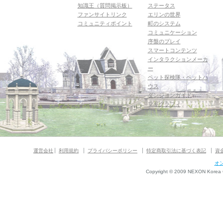
知識王（質問掲示板）
ステータス
ファンサイトリンク
エリンの世界
コミュニティポイント
町のシステム
コミュニケーション
序盤のプレイ
スマートコンテンツ
インタラクションメーカ
ー
ペット探検隊・ペットハ
ウス
ダンジョンガイド
マギグラフィ
運営会社
利用規約
プライバシーポリシー
特定商取引法に基づく表記
資
オ
Copyright © 2009 NEXON Korea Co