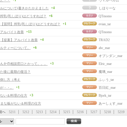
+1
と・・
ヴィルヘルム
+4
ルについて(書きかたかえました
しほりーな
+6
搾乳(乳しぼり)はどうすれば？
QTmomo
+1
事]【質問】搾乳(乳しぼり)はどうすれば？
evian_tar
+13
アルバイト改善
QTmomo
+4
事]【提案】アルバイト改善
TRAD2
+6
ルティーについて。
abc_mar
オブシダン_mar
+3
ﾝﾄなんかの相談窓口とかって。。。
Elric_mar
た後に最期の復活？
魔璃_mar
倒し方（考え
ふぃう_tar
+1
が・・。
百日紅_mar
+3
ない＆料理の仕方
Bjork_tar
事]まな板がない＆料理の仕方
あーしぇす_mar
前へ
5211
5212
5213
5214
5215
5216
5217
5218
5219