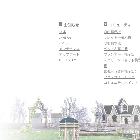
お知らせ
コミュニティ
全体
自由掲示板
お知らせ
プレイヤー掲示板
イベント
取引掲示板
メンテナンス
ペットAI掲示板
アップデート
ファンアート掲示板
ETERNITY
スクリーンショット掲
板
知識王（質問掲示板）
ファンサイトリンク
コミュニティポイント