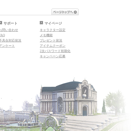
ページトップへ
サポート
マイページ
お問い合わせ
キャラクター設定
FAQ
メモ機能
不具合対応状況
プレゼント状況
アンケート
アイテムクーポン
2次パスワード初期化
キャンペーン応募