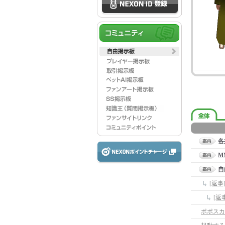
各
M
自
[返
[返
ポポスカ