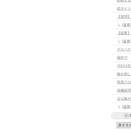
起動する
続タイト
【質問】
[返
【提案】
[返
デスペナ
操作で
ﾊﾗｽﾒ
敵を倒し
熊系？の
画像処理
まな板が
[返