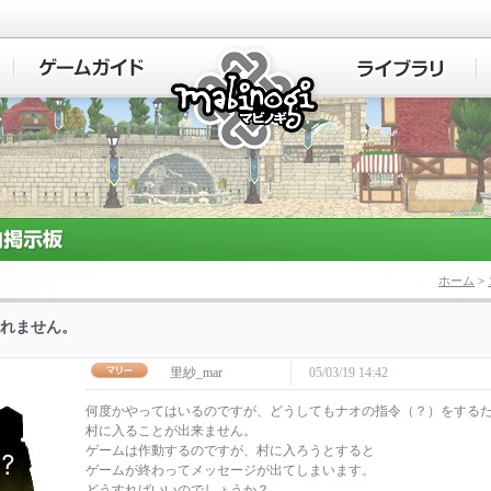
マビノギ
ホーム
>
れません。
里紗_mar
05/03/19 14:42
何度かやってはいるのですが、どうしてもナオの指令（？）をする
村に入ることが出来ません。
ゲームは作動するのですが、村に入ろうとすると
ゲームが終わってメッセージが出てしまいます。
どうすればいいのでしょうか？