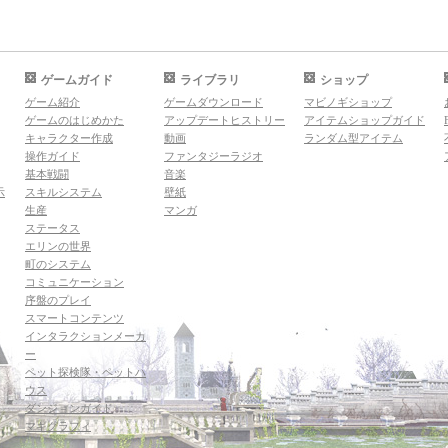
ゲームガイド
ライブラリ
ショップ
ゲーム紹介
ゲームダウンロード
マビノギショップ
ゲームのはじめかた
アップデートヒストリー
アイテムショップガイド
キャラクター作成
動画
ランダム型アイテム
操作ガイド
ファンタジーラジオ
基本戦闘
音楽
示
スキルシステム
壁紙
生産
マンガ
ステータス
エリンの世界
町のシステム
コミュニケーション
序盤のプレイ
スマートコンテンツ
インタラクションメーカ
ー
ペット探検隊・ペットハ
ウス
ダンジョンガイド
マギグラフィ