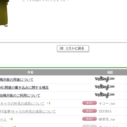
掲示板の用途について
ML関連の書き込みに関する補足
由掲示板のご利用について
+1
事]キャラの外見の成長について
キコー_rua
事][返事]キャラの外見の成長について
ZEFIRIA
+6
ート
桐箪笥_rua