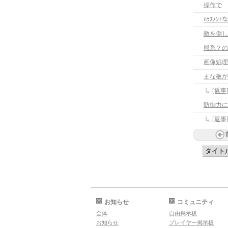
操作で
ﾊﾗｽﾒ
敵を倒し
熊系？の
画像処理
まな板が
[返
防御力に
[返
お知らせ
コミュニティ
全体
自由掲示板
お知らせ
プレイヤー掲示板