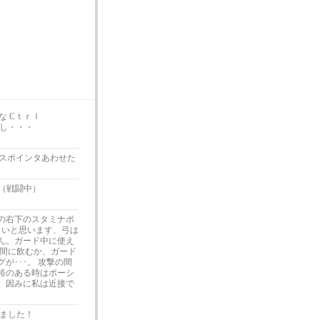
な Cｔｒｌ
だし・・・
ウスポインタあわせた
・（戦闘中）
の右下のスタミナポ
しいと思います、弓は
せん。ガード中に使え
の間に飲むか、ガード
が･･･。 攻撃の間
余裕のある時はポーシ
 因みに私は近接で
ました！