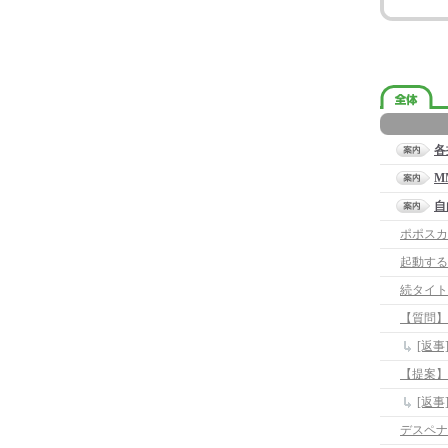
各
M
自
ポポスカ
起動する
続タイト
【質問】
[返
【提案】
[返
デスペナ