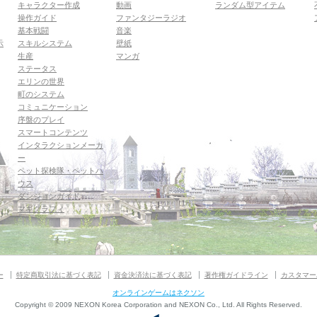
キャラクター作成
動画
ランダム型アイテム
操作ガイド
ファンタジーラジオ
基本戦闘
音楽
示
スキルシステム
壁紙
生産
マンガ
ステータス
エリンの世界
町のシステム
コミュニケーション
序盤のプレイ
スマートコンテンツ
インタラクションメーカ
ー
ペット探検隊・ペットハ
ウス
ダンジョンガイド
マギグラフィ
ー
特定商取引法に基づく表記
資金決済法に基づく表記
著作権ガイドライン
カスタマー
オンラインゲームはネクソン
Copyright © 2009 NEXON Korea Corporation and NEXON Co., Ltd. All Rights Reserved.