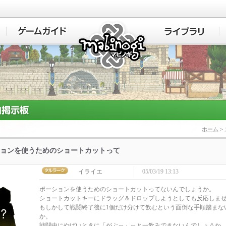
マビノギ
ホーム
>
ョンを使うためのショートカットって
イライエ
05/03/19 13:13
ポーションを使うためのショートカットってないんでしょうか。
ショートカットキーにドラッグ＆ドロップしようとしても反応しま
もしかして戦闘終了後に1個だけ分けて飲むという面倒な手順踏まな
か。
戦闘中にやばいときに「がぶっ」っと一飲みできないんでしょうか