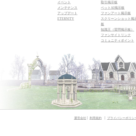
イベント
取引掲示板
メンテナンス
ペットAI掲示板
アップデート
ファンアート掲示板
ETERNITY
スクリーンショット掲
板
知識王（質問掲示板）
ファンサイトリンク
コミュニティポイント
運営会社
利用規約
プライバシーポリシ