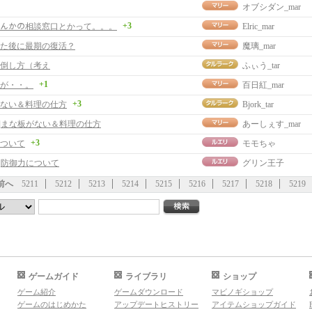
オブシダン_mar
+3
ﾝﾄなんかの相談窓口とかって。。。
Elric_mar
た後に最期の復活？
魔璃_mar
倒し方（考え
ふぃう_tar
+1
が・・。
百日紅_mar
+3
ない＆料理の仕方
Bjork_tar
事]まな板がない＆料理の仕方
あーしぇす_mar
+3
ついて
モモちゃ
事]防御力について
グリン王子
前へ
5211
5212
5213
5214
5215
5216
5217
5218
5219
ゲームガイド
ライブラリ
ショップ
ゲーム紹介
ゲームダウンロード
マビノギショップ
ゲームのはじめかた
アップデートヒストリー
アイテムショップガイド