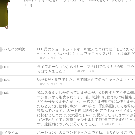
(>_<)
へたれの鳴海
POT用のショートカットキーを覚えてそれで使うしかないか
+・・・・なんだっけ？（Jはフェニックスだし、ｋは食料
05/03/19 13:15
noln
ライフポーションならHキー、マナはJでスタミナがK、マ
ら出てきましたよー
05/03/19 13:18
noln
Ctrl+Kだと食料でした、素で間違えて使っちゃったよ・・
05/03/19 13:19
rain
私はスタミナしか使っていませんが、Kを押すとアイテム欄
ーションから消費されます。 後、戦闘中に使うのは結構難
どうか分かりませんが･･･。 当然スキル使用中には使えま
たらどんなに便利な事か･･･orz 私は、手動戦闘にして攻撃
後飲んでいます。 ガード後は結構シビアですね･･･タイミング
に挟むとたまに3打の武器でも4～5打繋がったりしますｗ 
ョン使わなくても攻撃キャンセルして4打当ててますが＾＾；
す。遠距離については分かりません。
05/03/19 13:23
イライエ
ポーション用のコマンドあったんですね。ありがとうござい