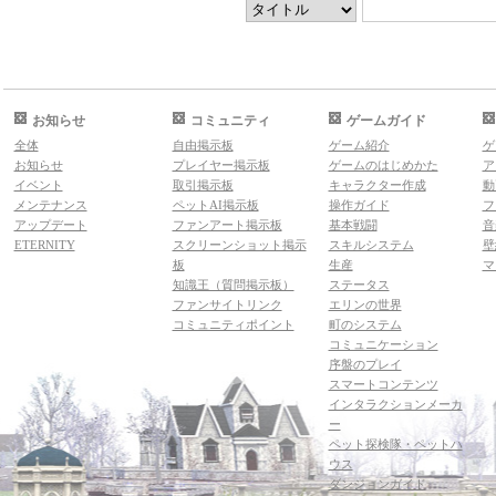
お知らせ
コミュニティ
ゲームガイド
全体
自由掲示板
ゲーム紹介
ゲ
お知らせ
プレイヤー掲示板
ゲームのはじめかた
ア
イベント
取引掲示板
キャラクター作成
動
メンテナンス
ペットAI掲示板
操作ガイド
フ
アップデート
ファンアート掲示板
基本戦闘
音
ETERNITY
スクリーンショット掲示
スキルシステム
壁
板
生産
マ
知識王（質問掲示板）
ステータス
ファンサイトリンク
エリンの世界
コミュニティポイント
町のシステム
コミュニケーション
序盤のプレイ
スマートコンテンツ
インタラクションメーカ
ー
ペット探検隊・ペットハ
ウス
ダンジョンガイド