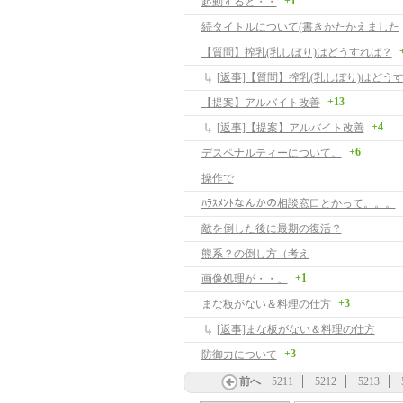
+1
起動すると・・
続タイトルについて(書きかたかえました
【質問】搾乳(乳しぼり)はどうすれば？
[返事]【質問】搾乳(乳しぼり)はどう
+13
【提案】アルバイト改善
+4
[返事]【提案】アルバイト改善
+6
デスペナルティーについて。
操作で
ﾊﾗｽﾒﾝﾄなんかの相談窓口とかって。。。
敵を倒した後に最期の復活？
熊系？の倒し方（考え
+1
画像処理が・・。
+3
まな板がない＆料理の仕方
[返事]まな板がない＆料理の仕方
+3
防御力について
前へ
5211
5212
5213