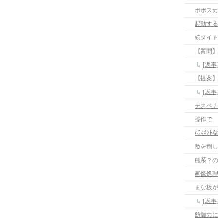
ポポスカ
起動する
続タイト
【質問】
[返
【提案】
[返
デスペナ
操作で
ﾊﾗｽﾒ
敵を倒し
熊系？の
画像処理
まな板が
[返
防御力に