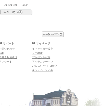
2005/03/19
5135
5220
次へ
ページトップへ
サポート
マイページ
お問い合わせ
キャラクター設定
FAQ
メモ機能
不具合対応状況
プレゼント状況
アンケート
アイテムクーポン
2次パスワード初期化
キャンペーン応募