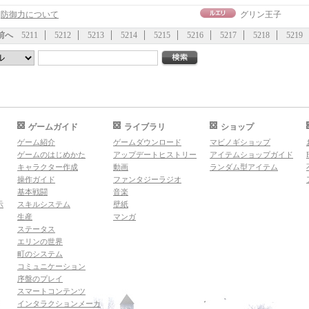
事]防御力について
グリン王子
前へ
5211
5212
5213
5214
5215
5216
5217
5218
5219
ゲームガイド
ライブラリ
ショップ
ゲーム紹介
ゲームダウンロード
マビノギショップ
ゲームのはじめかた
アップデートヒストリー
アイテムショップガイド
キャラクター作成
動画
ランダム型アイテム
操作ガイド
ファンタジーラジオ
基本戦闘
音楽
示
スキルシステム
壁紙
生産
マンガ
ステータス
エリンの世界
町のシステム
コミュニケーション
序盤のプレイ
スマートコンテンツ
インタラクションメーカ