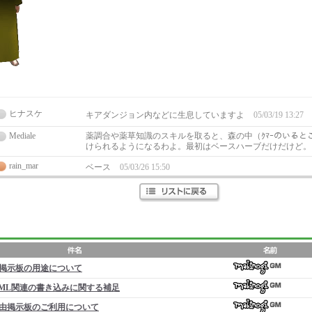
ヒナスケ
キアダンジョン内などに生息していますよ
05/03/19 13:27
Mediale
薬調合や薬草知識のスキルを取ると、森の中（ｸﾏｰのいると
けられるようになるわよ。最初はベースハーブだけだけど
rain_mar
ベース
05/03/26 15:50
掲示板の用途について
ML関連の書き込みに関する補足
由掲示板のご利用について