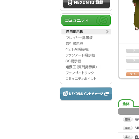
各
M
自