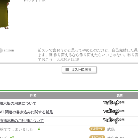
shinon
前スレで言おうかと思ってやめたのだけど、自己完結した愚
ます。謎 作り変えるなら作り変えたらいいじゃない。独り
ておこう
05/03/19 13:19
掲示板の用途について
ML関連の書き込みに関する補足
由掲示板のご利用について
+4
捨ててしまいました
武鶏
+3