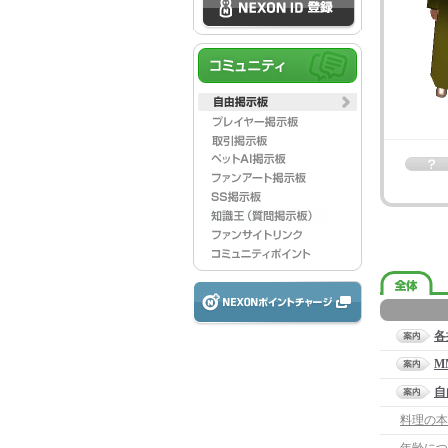
各
M
自
料理の本