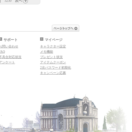
5230
次へ
ページトップへ
サポート
マイページ
お問い合わせ
キャラクター設定
FAQ
メモ機能
不具合対応状況
プレゼント状況
アンケート
アイテムクーポン
2次パスワード初期化
キャンペーン応募