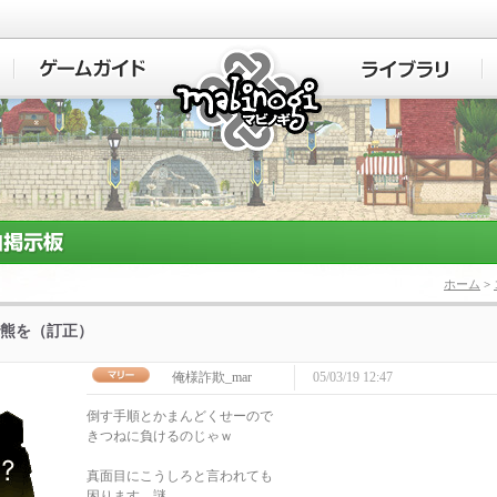
マビノギ
ホーム
>
で熊を（訂正）
俺様詐欺_mar
05/03/19 12:47
倒す手順とかまんどくせーので
きつねに負けるのじゃｗ
真面目にこうしろと言われても
困ります。謎