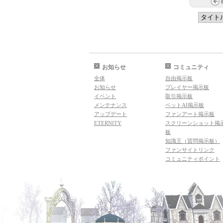
お知らせ
コミュニティ
全体
自由掲示板
お知らせ
プレイヤー掲示板
イベント
取引掲示板
メンテナンス
ペットAI掲示板
アップデート
ファンアート掲示板
ETERNITY
スクリーンショット掲
板
知識王（質問掲示板）
ファンサイトリンク
コミュニティポイント