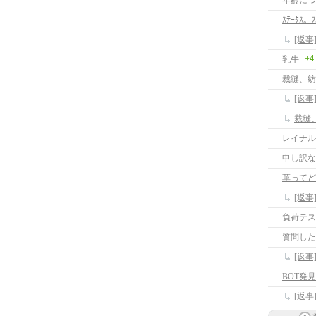
年齢につ
ｽﾃｰﾀｽ。ｽ
[返事]
+4
乳牛
裁縫、紡
[返
裁縫
レイナル
申し訳な
革ってど
[返
負荷テス
質問した
[返
BOT発
[返事