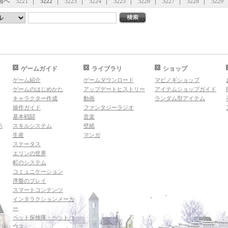
前へ
5221
5222
5223
5224
5225
5226
5227
5228
5229
ゲームガイド
ライブラリ
ショップ
ゲーム紹介
ゲームダウンロード
マビノギショップ
ゲームのはじめかた
アップデートヒストリー
アイテムショップガイド
キャラクター作成
動画
ランダム型アイテム
操作ガイド
ファンタジーラジオ
基本戦闘
音楽
示
スキルシステム
壁紙
生産
マンガ
ステータス
エリンの世界
町のシステム
コミュニケーション
序盤のプレイ
スマートコンテンツ
インタラクションメーカ
ー
ペット探検隊・ペットハ
ウス