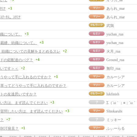
いて
オウカ_tar
ﾀﾐﾅ
+3
あられ_mar
ｽﾃｰﾀｽ。ｽﾀﾐﾅ
あられ_mar
武鶏
+3
織について。
yuchan_rua
+3
事]裁縫、紡織について。
yuchan_rua
+2
、紡織についての見解をまとめるスレ
火月_rua
+4
ドの鎧配達のバグ？
Ground_rua
+2
いです＞＜
無印_rua
+1
うやって手に入れるのですか？
カルーシア
事]革ってどうやって手に入れるのですか？
カルーシア
トの友達思いですか？
lukfinish
+3
い方は、まず読んでください
Σ（´ω｀；≡；´ω
+3
事]質問したい方は、まず読んでください
Shiokarubi
+7
見？
ミッキー
+1
]BOT発見？
ふぃーらる