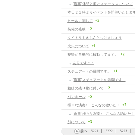
[返事]休憩と服とステータスについて
本日２１時よりイベントを開催いたします
+5
ヒールに関して
+2
装備の熟練
タイトルをきちんとつけましょう
+1
火矢について
+2
視野が自動的に移動してます。
ありです＾＾
+1
スチュアートの質問です。
[返事]スチュアートの質問です。
+2
裁縫の残り物に付いて
+5
バンホール
+7
様々な演奏♪ こんなの聴いた！
[返事]様々な演奏♪ こんなの聴いた！
+3
顔について
前へ
5221
5222
5223