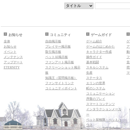
お知らせ
コミュニティ
ゲームガイド
全体
自由掲示板
ゲーム紹介
ゲ
お知らせ
プレイヤー掲示板
ゲームのはじめかた
ア
イベント
取引掲示板
キャラクター作成
動
メンテナンス
ペットAI掲示板
操作ガイド
フ
アップデート
ファンアート掲示板
基本戦闘
音
ETERNITY
スクリーンショット掲示
スキルシステム
壁
板
生産
マ
知識王（質問掲示板）
ステータス
ファンサイトリンク
エリンの世界
コミュニティポイント
町のシステム
コミュニケーション
序盤のプレイ
スマートコンテンツ
インタラクションメーカ
ー
ペット探検隊・ペットハ
ウス