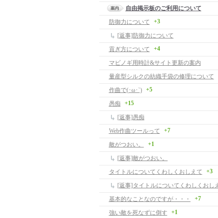
自由掲示板のご利用について
+3
防御力について
[返事]防御力について
+4
貢ぎ方について
マビノギ用時計&サイト更新の案内
量産型シルクの紡織手袋の修理について
+5
作曲で(･ω･`)
+15
愚痴
[返事]愚痴
+7
Web作曲ツールって
+1
敵がつおい。
[返事]敵がつおい。
+3
タイトルについてくわしくおしえて
[返事]タイトルについてくわしくおし
+7
基本的なことなのですが・・・
+1
強い敵を死なずに倒す