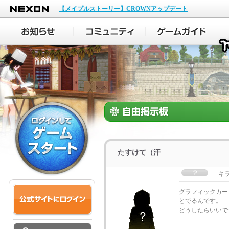
NEXON
【メイプルストーリー】CROWNアップデート
たすけて（汗
キ
グラフィックカー
とでるんです。
どうしたらいいで