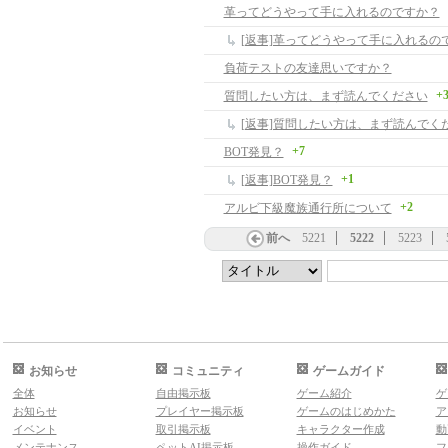
革ってどうやって手に入れるのですか？
[返事]革ってどうやって手に入れるの
負荷テストの友達思いですか？
+
質問したい方は、まず読んでください
[返事]質問したい方は、まず読んでく
+7
BOT発見？
+1
[返事]BOT発見？
+2
アルビ下級魔族通行所について
前へ
5221
5222
5223
お知らせ
コミュニティ
ゲームガイド
全体
自由掲示板
ゲーム紹介
ゲ
お知らせ
プレイヤー掲示板
ゲームのはじめかた
ア
イベント
取引掲示板
キャラクター作成
動
メンテナンス
ペットAI掲示板
操作ガイド
フ