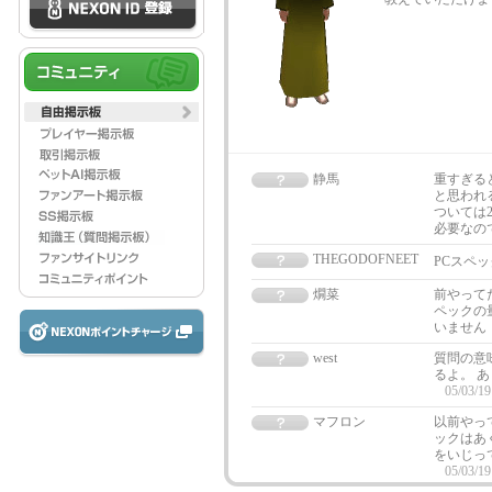
静馬
重すぎる
と思われ
ついては
必要なの
THEGODOFNEET
PCスペ
燗菜
前やって
ペックの
いません
west
質問の意
るよ。 
05/03/19
マフロン
以前やっ
ックはあ
をいじっ
05/03/19