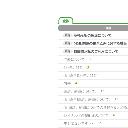
各掲示板の用途について
MML関連の書き込みに関する補足
自由掲示板のご利用について
+3
年齢について
ｽﾃｰﾀｽ。ｽﾀﾐﾅ
+3
[返事]ｽﾃｰﾀｽ。ｽﾀﾐﾅ
+4
乳牛
+3
裁縫、紡織について。
+3
[返事]裁縫、紡織について。
裁縫、紡織についての見解をまとめる
+4
レイナルドの鎧配達のバグ？
+2
申し訳ないです＞＜