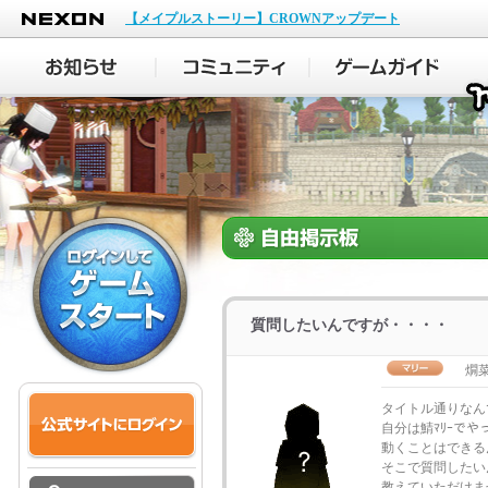
NEXON
【メイプルストーリー】CROWNアップデート
質問したいんですが・・・・
燗
タイトル通りなん
自分は鯖ﾏﾘｰで
動くことはできる
そこで質問したい
教えていただけま