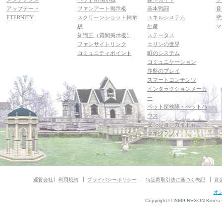
アップデート
ファンアート掲示板
基本戦闘
音
ETERNITY
スクリーンショット掲示
スキルシステム
壁
板
生産
マ
知識王（質問掲示板）
ステータス
ファンサイトリンク
エリンの世界
コミュニティポイント
町のシステム
コミュニケーション
序盤のプレイ
スマートコンテンツ
インタラクションメーカ
ー
ペット探検隊・ペットハ
ウス
ダンジョンガイド
マギグラフィ
運営会社
利用規約
プライバシーポリシー
特定商取引法に基づく表記
資
オ
Copyright © 2009 NEXON Korea Co