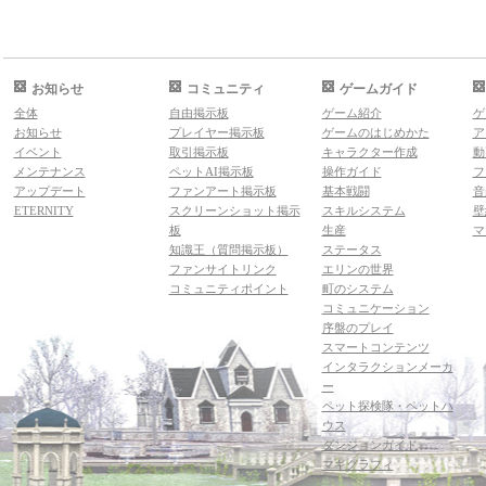
お知らせ
コミュニティ
ゲームガイド
全体
自由掲示板
ゲーム紹介
ゲ
お知らせ
プレイヤー掲示板
ゲームのはじめかた
ア
イベント
取引掲示板
キャラクター作成
動
メンテナンス
ペットAI掲示板
操作ガイド
フ
アップデート
ファンアート掲示板
基本戦闘
音
ETERNITY
スクリーンショット掲示
スキルシステム
壁
板
生産
マ
知識王（質問掲示板）
ステータス
ファンサイトリンク
エリンの世界
コミュニティポイント
町のシステム
コミュニケーション
序盤のプレイ
スマートコンテンツ
インタラクションメーカ
ー
ペット探検隊・ペットハ
ウス
ダンジョンガイド
マギグラフィ