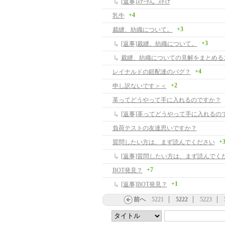
[返事]ｽﾃｰﾀｽ。ｽﾀﾐﾅ
+4
乳牛
+3
裁縫、紡織について。
+3
[返事]裁縫、紡織について。
裁縫、紡織についての見解をまとめる
+4
レイナルドの鎧配達のバグ？
+2
申し訳ないです＞＜
革ってどうやって手に入れるのですか？
[返事]革ってどうやって手に入れるの
負荷テストの友達思いですか？
+
質問したい方は、まず読んでください
[返事]質問したい方は、まず読んでく
+7
BOT発見？
+1
[返事]BOT発見？
前へ
5221
5222
5223