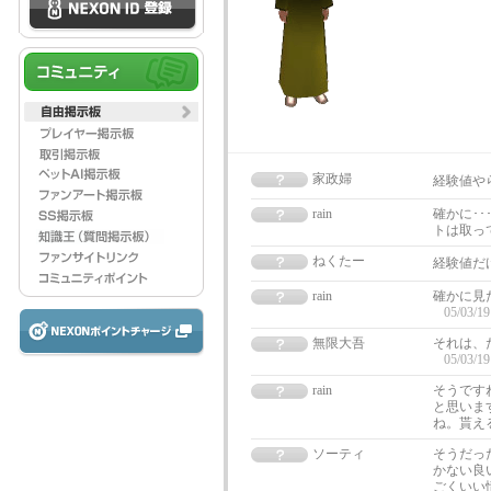
家政婦
経験値や
rain
確かに･･
トは取っ
ねくたー
経験値だ
rain
確かに見
05/03/19
無限大吾
それは、
05/03/19
rain
そうです
と思いま
ね。貰え
ソーティ
そうだっ
かない良
ごくいい