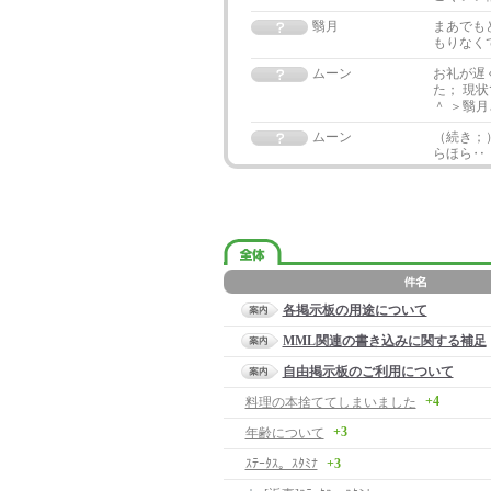
翳月
まあでも
もりなく
ムーン
お礼が遅
た； 現
＾ ＞翳
ムーン
（続き；
らほら‥
各掲示板の用途について
MML関連の書き込みに関する補足
自由掲示板のご利用について
+4
料理の本捨ててしまいました
+3
年齢について
ｽﾃｰﾀｽ。ｽﾀﾐﾅ
+3