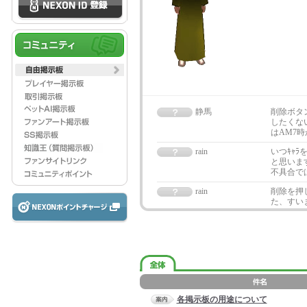
静馬
削除ボタ
したくな
はAM7
rain
いつｷｬ
と思いま
不具合で
rain
削除を押
た、すい
各掲示板の用途について