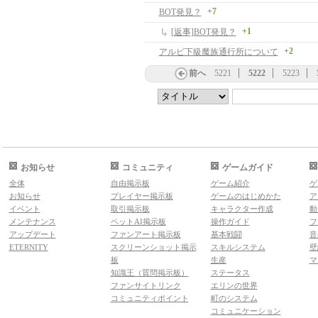
+7
BOT発見？
+1
[返事]BOT発見？
+2
アルビ下級魔族通行所について
前へ
5221
5222
5223
お知らせ
コミュニティ
ゲームガイド
全体
自由掲示板
ゲーム紹介
ゲ
お知らせ
プレイヤー掲示板
ゲームのはじめかた
ア
イベント
取引掲示板
キャラクター作成
動
メンテナンス
ペットAI掲示板
操作ガイド
フ
アップデート
ファンアート掲示板
基本戦闘
音
ETERNITY
スクリーンショット掲示
スキルシステム
壁
板
生産
マ
知識王（質問掲示板）
ステータス
ファンサイトリンク
エリンの世界
コミュニティポイント
町のシステム
コミュニケーション