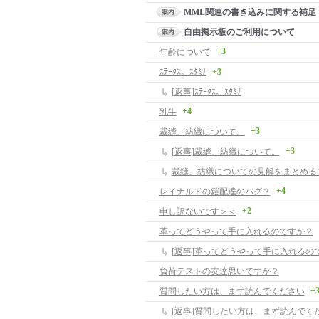
MML関連の書き込みに関する補足
自由掲示板のご利用について
+3
年齢について
ｽﾃｰﾀｽ。ｽﾀﾐﾅ
+3
[返事]ｽﾃｰﾀｽ。ｽﾀﾐﾅ
+4
乳牛
+3
裁縫、紡織について。
+3
[返事]裁縫、紡織について。
裁縫、紡織についての見解をまとめる
+4
レイナルドの鎧配達のバグ？
+2
申し訳ないです＞＜
革ってどうやって手に入れるのですか？
[返事]革ってどうやって手に入れるの
負荷テストの友達思いですか？
+
質問したい方は、まず読んでください
[返事]質問したい方は、まず読んでく