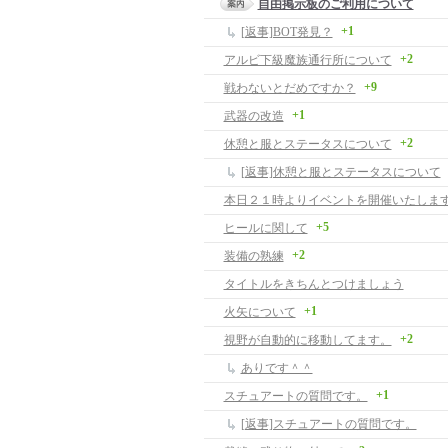
自由掲示板のご利用について
+1
[返事]BOT発見？
+2
アルビ下級魔族通行所について
+9
戦わないとだめですか？
+1
武器の改造
+2
休憩と服とステータスについて
[返事]休憩と服とステータスについて
本日２１時よりイベントを開催いたします
+5
ヒールに関して
+2
装備の熟練
タイトルをきちんとつけましょう
+1
火矢について
+2
視野が自動的に移動してます。
ありです＾＾
+1
スチュアートの質問です。
[返事]スチュアートの質問です。