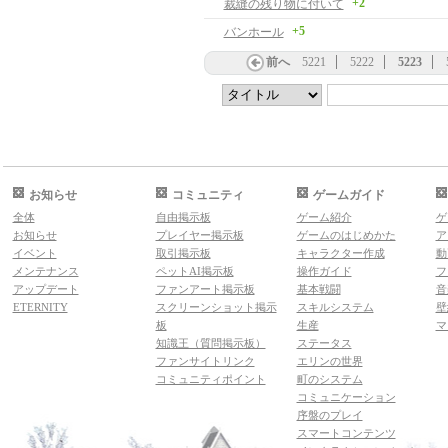
+2
裁縫の残り物に付いて
+5
バンホール
前へ
5221
5222
5223
お知らせ
コミュニティ
ゲームガイド
全体
自由掲示板
ゲーム紹介
ゲ
お知らせ
プレイヤー掲示板
ゲームのはじめかた
ア
イベント
取引掲示板
キャラクター作成
動
メンテナンス
ペットAI掲示板
操作ガイド
フ
アップデート
ファンアート掲示板
基本戦闘
音
ETERNITY
スクリーンショット掲示
スキルシステム
壁
板
生産
マ
知識王（質問掲示板）
ステータス
ファンサイトリンク
エリンの世界
コミュニティポイント
町のシステム
コミュニケーション
序盤のプレイ
スマートコンテンツ