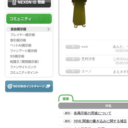
west
あんた、
05/03/19
芝村汐吏
このスレ
05/03/19
ユーノ
まえネギ
各掲示板の用途について
MML関連の書き込みに関する補足