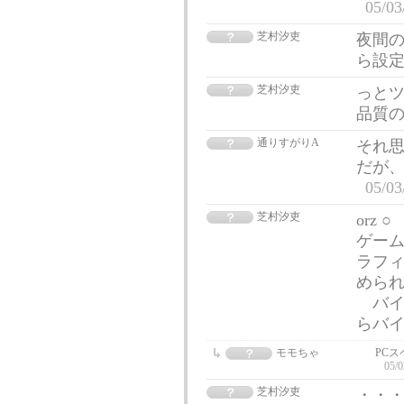
05/03
芝村汐吏
夜間の
ら設
芝村汐吏
っとツ
品質
通りすがりA
それ
だが
05/03
芝村汐吏
orz
ゲーム
ラフィ
められ
バイト
らバ
モモちゃ
PC
05/0
芝村汐吏
・・・