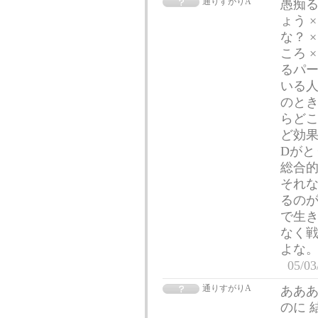
通りすがりA
愚痴
ょう 
な？ 
ころ 
るパー
いる人
のとき
らどこ
ど効果
Dがと
総合的
それな
るのが
で生き
なく戦
よな。
05/03
通りすがりA
ああ
のに 