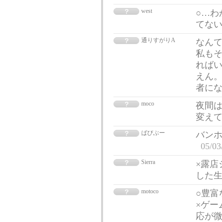
west
○…わ
てな
通りすがりA
なんて
私もそ
ればい
えん。
者に
moco
夜間
変え
ばびぶー
バンホ
05/03
Sierra
×露店
した
motoco
○豊富
×ゲー
応が微