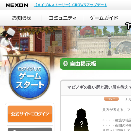
NEXON
【メイプルストーリー】CROWNアップデート
マビノギの良い所と悪い所を教え
ナル
貴方が考える、マ
○・・・種族や職
×・・・夜間の移
る暗さに調整して