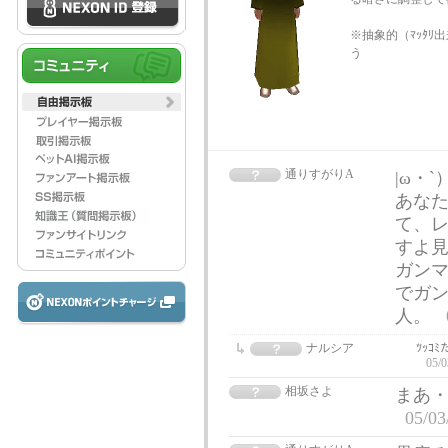
※抽象的（ﾏｯﾀ
う
通りすがりA
|ω・
あなた
て、レ
すよ見
ガン
でガ
人。
ナルシア
ﾂｯ
05/0
相坂さよ
まあ
05/03