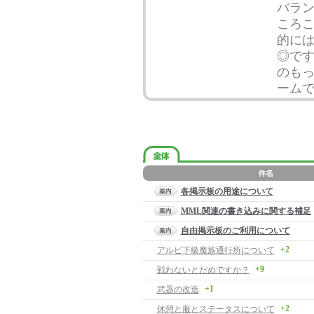
バラン
ころこ
的に
◎です
のもっ
ーム
各掲示板の用途について
MML関連の書き込みに関する補足
自由掲示板のご利用について
+2
アルビ下級魔族通行所について
+9
戦わないとだめですか？
+1
武器の改造
+2
休憩と服とステータスについて