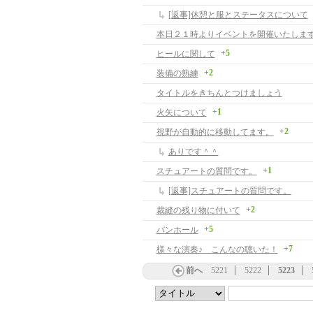
[返事]休憩と服とステータスについて
本日２１時よりイベントを開催いたします
+5
ヒールに関して
+2
装備の熟練
タイトルをきちんとつけましょう
+1
火矢について
+2
視野が自動的に移動してます。
ありです＾＾
+1
スチュアートの質問です。
[返事]スチュアートの質問です。
+2
裁縫の残り物に付いて
+5
バンホール
+7
様々な演奏♪ こんなの聴いた！
前へ
5221
5222
5223