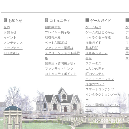
お知らせ
コミュニティ
ゲームガイド
全体
自由掲示板
ゲーム紹介
ゲ
お知らせ
プレイヤー掲示板
ゲームのはじめかた
ア
イベント
取引掲示板
キャラクター作成
動
メンテナンス
ペットAI掲示板
操作ガイド
フ
アップデート
ファンアート掲示板
基本戦闘
音
ETERNITY
スクリーンショット掲示
スキルシステム
壁
板
生産
マ
知識王（質問掲示板）
ステータス
ファンサイトリンク
エリンの世界
コミュニティポイント
町のシステム
コミュニケーション
序盤のプレイ
スマートコンテンツ
インタラクションメーカ
ー
ペット探検隊・ペットハ
ウス
ダンジョンガイド
マギグラフィ