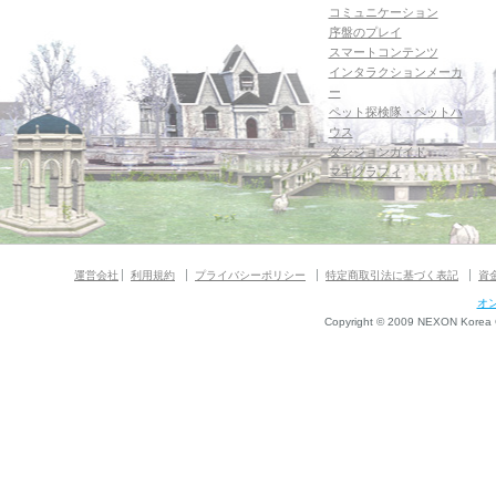
コミュニケーション
序盤のプレイ
スマートコンテンツ
インタラクションメーカ
ー
ペット探検隊・ペットハ
ウス
ダンジョンガイド
マギグラフィ
運営会社
利用規約
プライバシーポリシー
特定商取引法に基づく表記
資
オ
Copyright © 2009 NEXON Korea Co