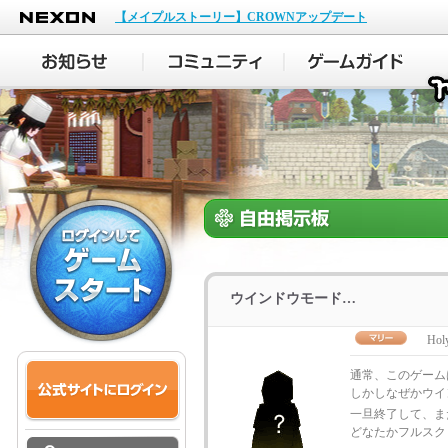
NEXON
【メイプルストーリー】CROWNアップデート
ウインドウモード…
Hol
通常、このゲーム
しかしなぜかウイ
一旦終了して、ま
どなたかフルスク