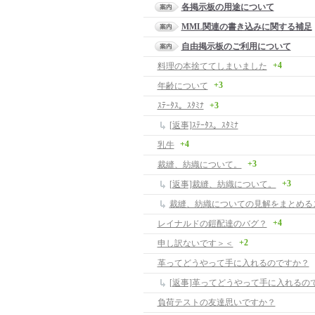
各掲示板の用途について
MML関連の書き込みに関する補足
自由掲示板のご利用について
+4
料理の本捨ててしまいました
+3
年齢について
ｽﾃｰﾀｽ。ｽﾀﾐﾅ
+3
[返事]ｽﾃｰﾀｽ。ｽﾀﾐﾅ
+4
乳牛
+3
裁縫、紡織について。
+3
[返事]裁縫、紡織について。
裁縫、紡織についての見解をまとめる
+4
レイナルドの鎧配達のバグ？
+2
申し訳ないです＞＜
革ってどうやって手に入れるのですか？
[返事]革ってどうやって手に入れるの
負荷テストの友達思いですか？