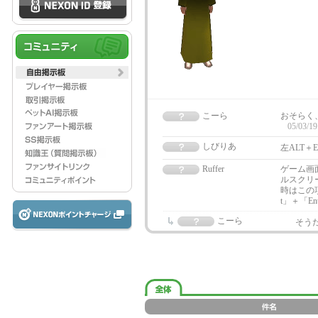
こーら
おそらく
05/03/19
しびりあ
左ALT＋
Ruffer
ゲーム画
ルスクリ
時はこの
t」＋「E
こーら
そう