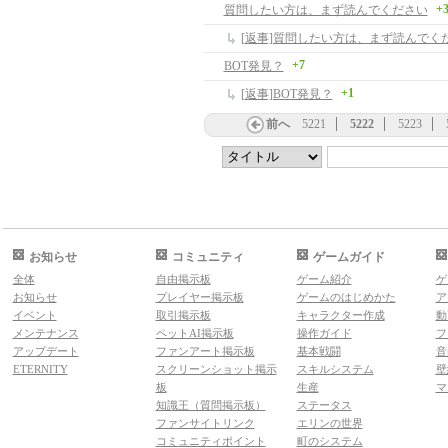
+
質問したい方は、まず読んでください
[返事]質問したい方は、まず読んでく
+7
BOT発見？
+1
[返事]BOT発見？
前へ
5221
5222
5223
お知らせ
コミュニティ
ゲームガイド
全体
自由掲示板
ゲーム紹介
ゲ
お知らせ
プレイヤー掲示板
ゲームのはじめかた
ア
イベント
取引掲示板
キャラクター作成
動
メンテナンス
ペットAI掲示板
操作ガイド
フ
アップデート
ファンアート掲示板
基本戦闘
音
ETERNITY
スクリーンショット掲示
スキルシステム
壁
板
生産
マ
知識王（質問掲示板）
ステータス
ファンサイトリンク
エリンの世界
コミュニティポイント
町のシステム