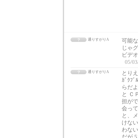
通りすがりA
可能な
じゃ
ビデ
05/03
通りすがりA
とりえ
ｶﾞｸ
らだよ
と Ｃ
担が
会って
と、メ
けない
わない
だが 