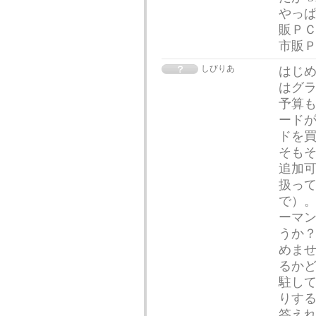
やっぱ
販ＰＣ
市販
しびりあ
はじめ
はグラ
予算も
ードが
ドを
そもそ
追加
扱っ
で）。
ーマ
うか？
めませ
るかど
駐し
りする
答え