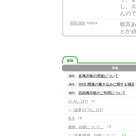
し、
んので
Wilfred
助言あ
とか
各掲示板の用途について
MML関連の書き込みに関する補足
自由掲示板のご利用について
ｽﾃｰﾀｽ。ｽﾀﾐﾅ
+3
[返事]ｽﾃｰﾀｽ。ｽﾀﾐﾅ
+4
乳牛
+3
裁縫、紡織について。
+3
[返事]裁縫、紡織について。