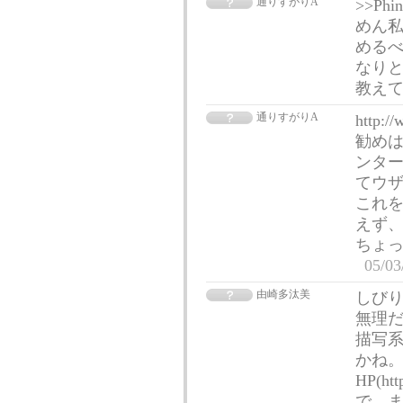
通りすがりA
>>P
めん私
めるべ
なりと
教え
通りすがりA
http:/
勧めは
ンタ
てウ
これを
えず、
ちょ
05/03
由崎多汰美
しびり
無理だ
描写系
かね。
HP(h
で、ま