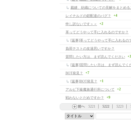
裁縫、紡織についての見解をまとめる
+4
レイナルドの鎧配達のバグ？
+2
申し訳ないです＞＜
革ってどうやって手に入れるのですか？
[返事]革ってどうやって手に入れるの
負荷テストの友達思いですか？
+
質問したい方は、まず読んでください
[返事]質問したい方は、まず読んでく
+7
BOT発見？
+1
[返事]BOT発見？
+2
アルビ下級魔族通行所について
+9
戦わないとだめですか？
前へ
5221
5222
5223