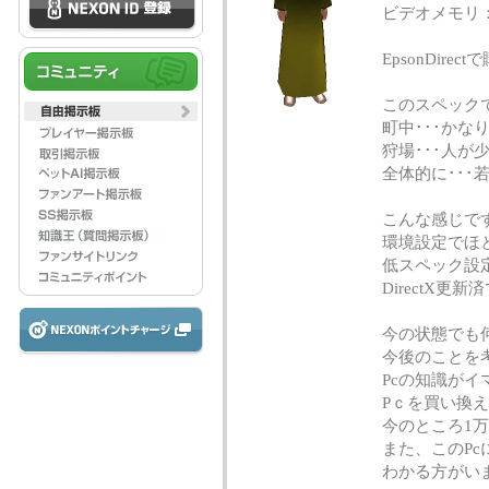
ビデオメモリ：
EpsonDire
このスペック
町中･･･かな
狩場･･･人が
全体的に･･
こんな感じで
環境設定でほ
低スペック設
DirectX
今の状態でも
今後のことを
Pcの知識が
Pｃを買い換
今のところ1
また、このP
わかる方がい