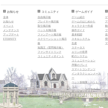
お知らせ
コミュニティ
ゲームガイド
全体
自由掲示板
ゲーム紹介
ゲ
お知らせ
プレイヤー掲示板
ゲームのはじめかた
ア
イベント
取引掲示板
キャラクター作成
動
メンテナンス
ペットAI掲示板
操作ガイド
フ
アップデート
ファンアート掲示板
基本戦闘
音
ETERNITY
スクリーンショット掲示
スキルシステム
壁
板
生産
マ
知識王（質問掲示板）
ステータス
ファンサイトリンク
エリンの世界
コミュニティポイント
町のシステム
コミュニケーション
序盤のプレイ
スマートコンテンツ
インタラクションメーカ
ー
ペット探検隊・ペットハ
ウス
ダンジョンガイド
マギグラフィ