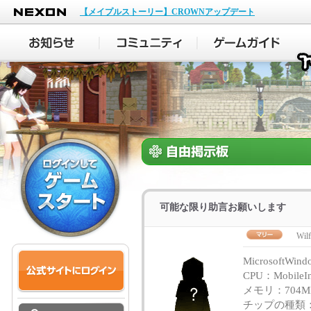
NEXON
【メイプルストーリー】CROWNアップデート
可能な限り助言お願いします
Wil
MicrosoftWin
CPU：MobileIn
メモリ：704
チップの種類：Si