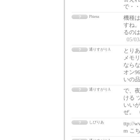
で・
Phiena
機種はE
すね。
るの
05/03
通りすがりA
とりあ
メモリ
ならな
オン9
いの
通りすがりA
で、
ける 
いいが
ぜ。
しびりあ
ttp://
m こ