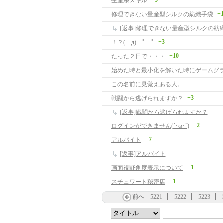
+3
生産系スキル
+
修理できない量産型シルクの紡織手袋
[返事]修理できない量産型シルクの紡
+3
！？( д) ﾟ ﾟ
+10
たった２日で・・・
この名前に見覚えある人。
+3
戦闘から逃げられますか？
[返事]戦闘から逃げられますか？
+2
ログインができません(´･ω･`)
+7
アルバイト
[返事]アルバイト
+1
画面視野角度表示について
+1
スチュワート秘密店
前へ
5221
5222
5223