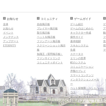
お知らせ
コミュニティ
ゲームガイド
全体
自由掲示板
ゲーム紹介
ゲ
お知らせ
プレイヤー掲示板
ゲームのはじめかた
ア
イベント
取引掲示板
キャラクター作成
動
メンテナンス
ペットAI掲示板
操作ガイド
フ
アップデート
ファンアート掲示板
基本戦闘
音
ETERNITY
スクリーンショット掲示
スキルシステム
壁
板
生産
マ
知識王（質問掲示板）
ステータス
ファンサイトリンク
エリンの世界
コミュニティポイント
町のシステム
コミュニケーション
序盤のプレイ
スマートコンテンツ
インタラクションメーカ
ー
ペット探検隊・ペットハ
ウス
ダンジョンガイド
マギグラフィ