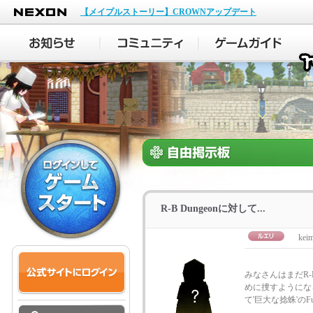
NEXON
【メイプルストーリー】CROWNアップデート
R-B Dungeonに対して...
keim
みなさんはまだR-B 
めに捜すようになる
て'巨大な捻蛛'のFull 