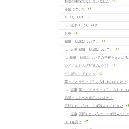
+4
料理の本捨ててしまいました
+3
年齢について
ｽﾃｰﾀｽ。ｽﾀﾐﾅ
+3
[返事]ｽﾃｰﾀｽ。ｽﾀﾐﾅ
+4
乳牛
+3
裁縫、紡織について。
+3
[返事]裁縫、紡織について。
裁縫、紡織についての見解をまとめる
+4
レイナルドの鎧配達のバグ？
+2
申し訳ないです＞＜
革ってどうやって手に入れるのですか？
[返事]革ってどうやって手に入れるの
負荷テストの友達思いですか？
+
質問したい方は、まず読んでください
[返事]質問したい方は、まず読んでく
+7
BOT発見？