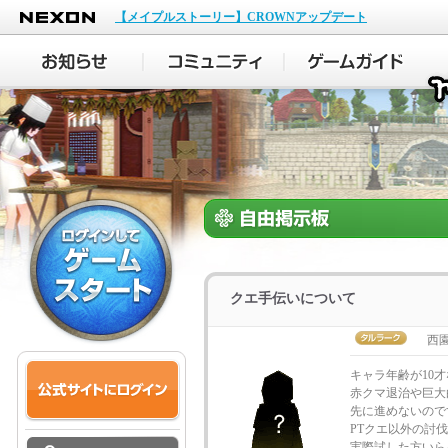
NEXON
【メイプルストーリー】CROWNアップデート
クエ手伝いについて
西
キャラ年齢が10
赤クマ退治や巨大
先に進めないので
PTクエ以外の討
実際試した方いら