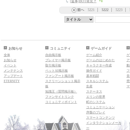
+1
[返事]BOT発見？
前へ
5221
5222
5223
お知らせ
コミュニティ
ゲームガイド
全体
自由掲示板
ゲーム紹介
ゲ
お知らせ
プレイヤー掲示板
ゲームのはじめかた
ア
イベント
取引掲示板
キャラクター作成
動
メンテナンス
ペットAI掲示板
操作ガイド
フ
アップデート
ファンアート掲示板
基本戦闘
音
ETERNITY
スクリーンショット掲示
スキルシステム
壁
板
生産
マ
知識王（質問掲示板）
ステータス
ファンサイトリンク
エリンの世界
コミュニティポイント
町のシステム
コミュニケーション
序盤のプレイ
スマートコンテンツ
インタラクションメーカ
ー