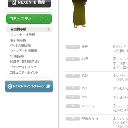
美神
他のサイ
った後に知
枯野
安いシル
す、 細
ます、ぽ
武鶏
ダンバー
05/03/19
legu
アルビD
legu
すいませ
ソーティ
安いシル
もかなり
神薙みそら
またシル
ンク上の
05/03/19