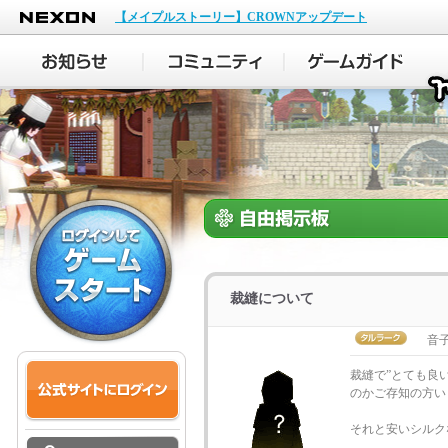
NEXON
【メイプルストーリー】CROWNアップデート
裁縫について
音子_
裁縫で”とても良
のかご存知の方い
それと安いシルク