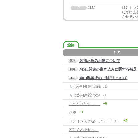
M37
自分Ｆラ
功が出ま
させるた
各掲示板の用途について
MML関連の書き込みに関する補足
自由掲示板のご利用について
[返事]楽器演奏E→D
[返事]楽器演奏E→D
+6
このｽﾍﾟｯｸで・・・
+3
体重
+5
ログインできな～い（Ｔ０Ｔ）
村に入れません。