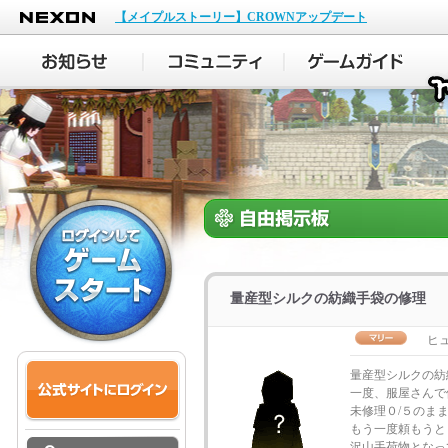
NEXON
【メイプルストーリー】CROWNアップデート
量産型シルクの紡織手袋の修理
ヒュ
量産型シルクの紡
一度、服屋さんで
未修理０/５のま
もう一度頼もうと
沢山手荷物となっ