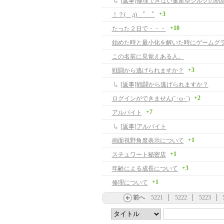
[返事]修理できない量産型シルクの紡
+3
！？( д) ﾟ ﾟ
+10
たった２日で・・・
この名前に見覚えある人。
+3
戦闘から逃げられますか？
[返事]戦闘から逃げられますか？
+2
ログインができません(´･ω･`)
+7
アルバイト
[返事]アルバイト
+1
画面視野角度表示について
+1
スチュワート秘密店
+3
年齢による成長について
+1
修理について
前へ
5221
5222
5223