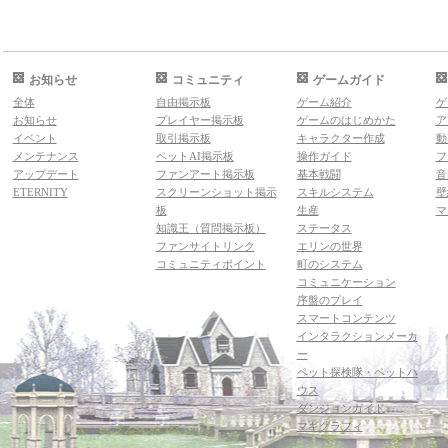
お知らせ
コミュニティ
ゲームガイド
全体
自由掲示板
ゲーム紹介
ゲ
お知らせ
プレイヤー掲示板
ゲームのはじめかた
ア
イベント
取引掲示板
キャラクター作成
動
メンテナンス
ペットAI掲示板
操作ガイド
フ
アップデート
ファンアート掲示板
基本戦闘
音
ETERNITY
スクリーンショット掲示
スキルシステム
壁
板
生産
マ
知識王（質問掲示板）
ステータス
ファンサイトリンク
エリンの世界
コミュニティポイント
町のシステム
コミュニケーション
序盤のプレイ
スマートコンテンツ
インタラクションメーカ
ー
ペット探検隊・ペットハ
ウス
ダンジョンガイド
マギグラフィ