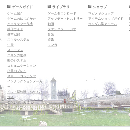
ゲームガイド
ライブラリ
ショップ
ゲーム紹介
ゲームダウンロード
マビノギショップ
ゲームのはじめかた
アップデートヒストリー
アイテムショップガイド
キャラクター作成
動画
ランダム型アイテム
操作ガイド
ファンタジーラジオ
基本戦闘
音楽
示
スキルシステム
壁紙
生産
マンガ
ステータス
エリンの世界
町のシステム
コミュニケーション
序盤のプレイ
スマートコンテンツ
インタラクションメーカ
ー
ペット探検隊・ペットハ
ウス
ダンジョンガイド
マギグラフィ