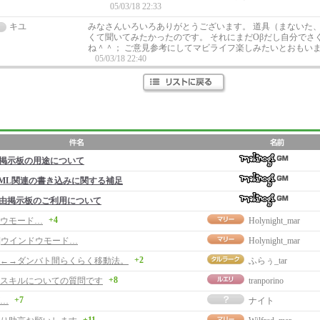
05/03/18 22:33
キユ
みなさんいろいろありがとうございます。 道具（まないた
くて聞いてみたかったのです。 それにまだOβだし自分でさ
ね＾＾； ご意見参考にしてマビライフ楽しみたいとおもい
05/03/18 22:40
掲示板の用途について
ML関連の書き込みに関する補足
由掲示板のご利用について
+4
ウモード…
Holynight_mar
事]ウインドウモード…
Holynight_mar
+2
←→ダンバト間らくらく移動法。
ふらぅ_tar
+8
スキルについての質問です
tranporino
+7
…
ナイト