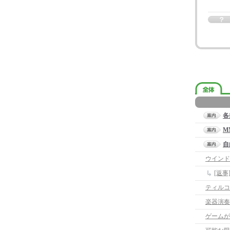
各
M
自
ウインド
[返
ティルコ
楽器演奏
ゲームが