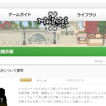
マビノギ
ホーム
>
ぎについて質問
キユ_tar
05/03/18 22:18
いつもバイトがとれなくて困っているのですが、
生産活動（料理、裁縫など）でお金を稼ぐことはできるのでしょう
バイトでなくて手に職つけて稼いでみたいなと思う今日この頃です
生産スキルを持っている方ご回答よろしくお願いしますっ