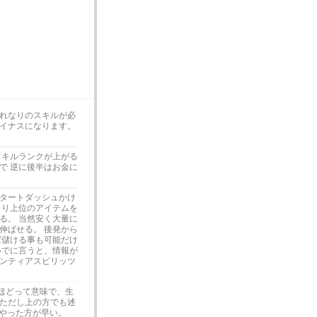
れなりのスキルが必
イナスになります。
スキルランクが上がる
で 逆に後半はお金に
タートダッシュかけ
より上位のアイテムを
る。 当然安く大量に
伸ばせる。 後発から
ば儲ける事も可能だけ
いでに言うと、情報が
ンティアスピリッツ
ほどって意味で、生
 ただし上の方でも述
もやった方が早い。