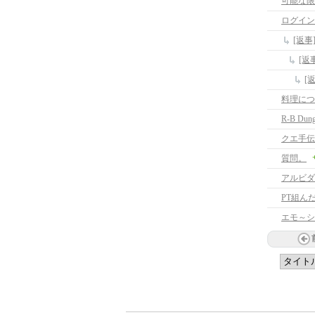
可能な限
ログイン
[返事
[返
[
料理につ
R-B Du
クエ手伝
質問。
アルビダ
PT組ん
エモ～シ