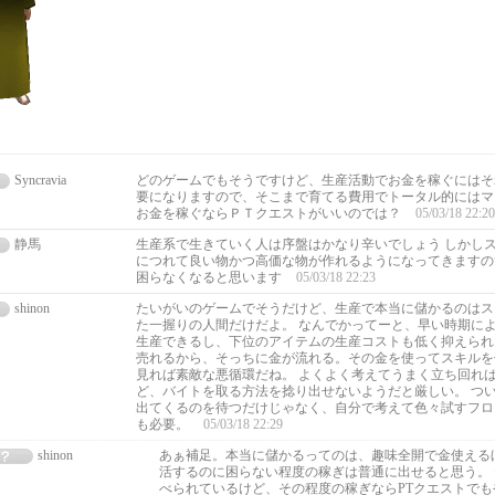
Syncravia
どのゲームでもそうですけど、生産活動でお金を稼ぐにはそ
要になりますので、そこまで育てる費用でトータル的にはマ
お金を稼ぐならＰＴクエストがいいのでは？
05/03/18 22:20
静馬
生産系で生きていく人は序盤はかなり辛いでしょう しかし
につれて良い物かつ高価な物が作れるようになってきますの
困らなくなると思います
05/03/18 22:23
shinon
たいがいのゲームでそうだけど、生産で本当に儲かるのはス
た一握りの人間だけだよ。 なんでかってーと、早い時期に
生産できるし、下位のアイテムの生産コストも低く抑えられ
売れるから、そっちに金が流れる。その金を使ってスキルを
見れば素敵な悪循環だね。 よくよく考えてうまく立ち回れ
ど、バイトを取る方法を捻り出せないようだと厳しい。 つ
出てくるのを待つだけじゃなく、自分で考えて色々試すフロ
も必要。
05/03/18 22:29
shinon
あぁ補足。本当に儲かるってのは、趣味全開で金使える
活するのに困らない程度の稼ぎは普通に出せると思う。
べられているけど、その程度の稼ぎならPTクエストで