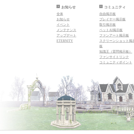
お知らせ
コミュニティ
全体
自由掲示板
お知らせ
プレイヤー掲示板
イベント
取引掲示板
メンテナンス
ペットAI掲示板
アップデート
ファンアート掲示板
ETERNITY
スクリーンショット掲
板
知識王（質問掲示板）
ファンサイトリンク
コミュニティポイント