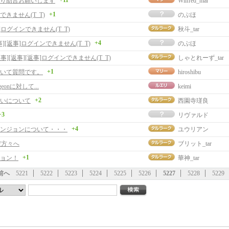
+11
り助言お願いします
Wilfred_mar
+1
できません(T_T)
のぶほ
]ログインできません(T_T)
秋斗_tar
+4
事][返事]ログインできません(T_T)
のぶほ
返事][返事][返事]ログインできません(T_T)
しゃとれーず_tar
+1
いて質問です。
hiroshibu
ngeonに対して...
keimi
+2
いについて
西園寺瑳良
+3
リヴァルド
+4
ンジョンについて・・・
ユウリアン
だ方々へ
ブリット_tar
+1
ョン！
華神_tar
前へ
5221
5222
5223
5224
5225
5226
5227
5228
5229