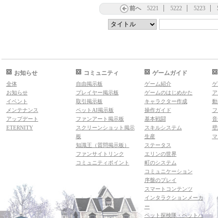
前へ
5221
5222
5223
お知らせ
コミュニティ
ゲームガイド
全体
自由掲示板
ゲーム紹介
ゲ
お知らせ
プレイヤー掲示板
ゲームのはじめかた
ア
イベント
取引掲示板
キャラクター作成
動
メンテナンス
ペットAI掲示板
操作ガイド
フ
アップデート
ファンアート掲示板
基本戦闘
音
ETERNITY
スクリーンショット掲示
スキルシステム
壁
板
生産
マ
知識王（質問掲示板）
ステータス
ファンサイトリンク
エリンの世界
コミュニティポイント
町のシステム
コミュニケーション
序盤のプレイ
スマートコンテンツ
インタラクションメーカ
ー
ペット探検隊・ペットハ