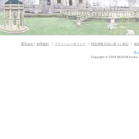
ウス
ダンジョンガイド
マギグラフィ
運営会社
利用規約
プライバシーポリシー
特定商取引法に基づく表記
資
オ
Copyright © 2009 NEXON Korea Co