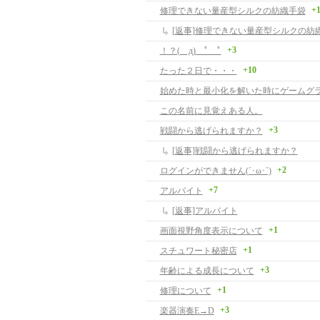
+
修理できない量産型シルクの紡織手袋
[返事]修理できない量産型シルクの紡
+3
！？( д) ﾟ ﾟ
+10
たった２日で・・・
この名前に見覚えある人。
+3
戦闘から逃げられますか？
[返事]戦闘から逃げられますか？
+2
ログインができません(´･ω･`)
+7
アルバイト
[返事]アルバイト
+1
画面視野角度表示について
+1
スチュワート秘密店
+3
年齢による成長について
+1
修理について
+3
楽器演奏E→D