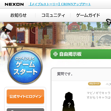
NEXON
【メイプルストーリー】CROWNアップデート
質問です。
ペス
マビノギでキャラ
すがもうキャラは