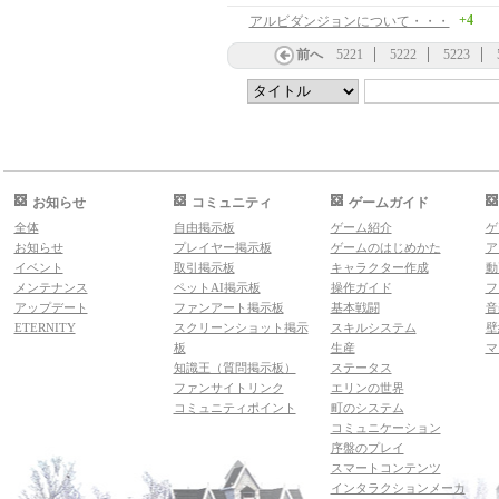
+4
アルビダンジョンについて・・・
前へ
5221
5222
5223
お知らせ
コミュニティ
ゲームガイド
全体
自由掲示板
ゲーム紹介
ゲ
お知らせ
プレイヤー掲示板
ゲームのはじめかた
ア
イベント
取引掲示板
キャラクター作成
動
メンテナンス
ペットAI掲示板
操作ガイド
フ
アップデート
ファンアート掲示板
基本戦闘
音
ETERNITY
スクリーンショット掲示
スキルシステム
壁
板
生産
マ
知識王（質問掲示板）
ステータス
ファンサイトリンク
エリンの世界
コミュニティポイント
町のシステム
コミュニケーション
序盤のプレイ
スマートコンテンツ
インタラクションメーカ