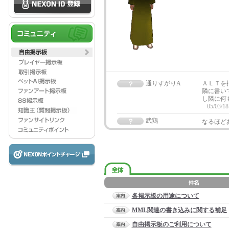
通りすがりA
ＡＬＴを
隣に書い
し隣に何
05/03/18
武鶏
なるほど
各掲示板の用途について
MML関連の書き込みに関する補足
自由掲示板のご利用について