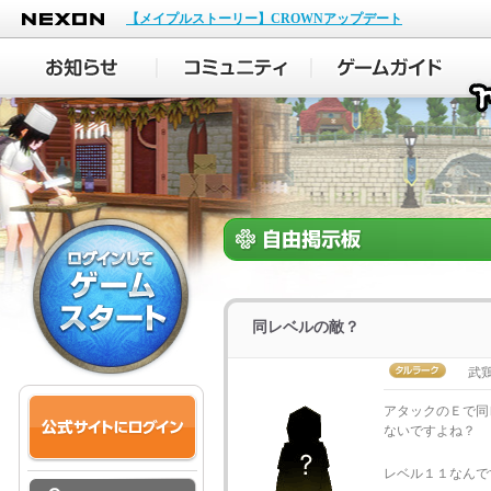
NEXON
【メイプルストーリー】CROWNアップデート
同レベルの敵？
武
アタックのＥで同
ないですよね？
レベル１１なんで