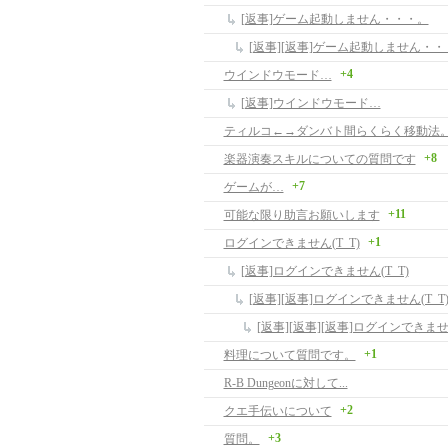
[返事]ゲーム起動しません・・・。
[返事][返事]ゲーム起動しません・・
+4
ウインドウモード…
[返事]ウインドウモード…
ティルコ←→ダンバト間らくらく移動法
+8
楽器演奏スキルについての質問です
+7
ゲームが…
+11
可能な限り助言お願いします
+1
ログインできません(T_T)
[返事]ログインできません(T_T)
[返事][返事]ログインできません(T_T
[返事][返事][返事]ログインできません
+1
料理について質問です。
R-B Dungeonに対して...
+2
クエ手伝いについて
+3
質問。