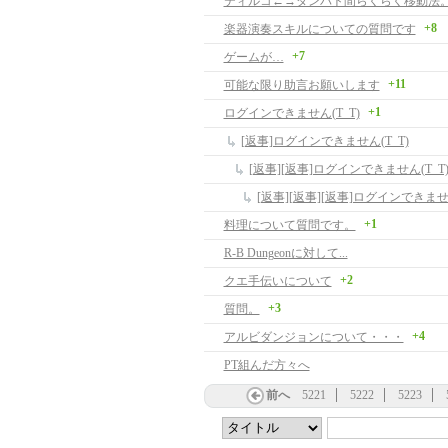
ティルコ←→ダンバト間らくらく移動法
+8
楽器演奏スキルについての質問です
+7
ゲームが…
+11
可能な限り助言お願いします
+1
ログインできません(T_T)
[返事]ログインできません(T_T)
[返事][返事]ログインできません(T_T
[返事][返事][返事]ログインできません
+1
料理について質問です。
R-B Dungeonに対して...
+2
クエ手伝いについて
+3
質問。
+4
アルビダンジョンについて・・・
PT組んだ方々へ
前へ
5221
5222
5223