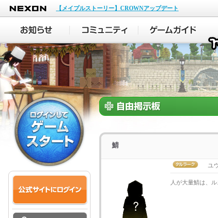
NEXON
【メイプルストーリー】CROWNアップデート
鯖
ユ
人が大量鯖は、ル