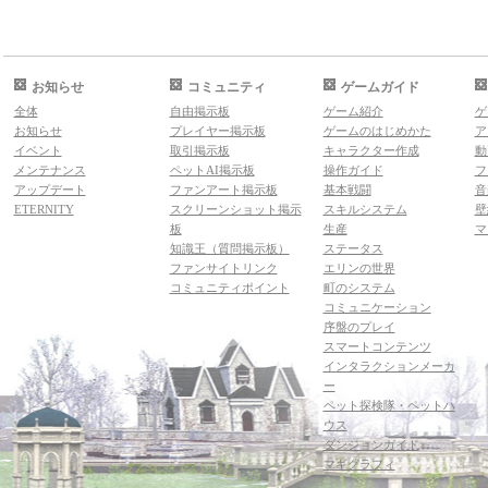
お知らせ
コミュニティ
ゲームガイド
全体
自由掲示板
ゲーム紹介
ゲ
お知らせ
プレイヤー掲示板
ゲームのはじめかた
ア
イベント
取引掲示板
キャラクター作成
動
メンテナンス
ペットAI掲示板
操作ガイド
フ
アップデート
ファンアート掲示板
基本戦闘
音
ETERNITY
スクリーンショット掲示
スキルシステム
壁
板
生産
マ
知識王（質問掲示板）
ステータス
ファンサイトリンク
エリンの世界
コミュニティポイント
町のシステム
コミュニケーション
序盤のプレイ
スマートコンテンツ
インタラクションメーカ
ー
ペット探検隊・ペットハ
ウス
ダンジョンガイド
マギグラフィ