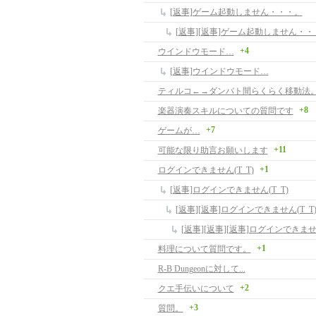
[返事]ゲーム起動しません・・・。
[返事][返事]ゲーム起動しません・・
+4
ウインドウモード…
[返事]ウインドウモード…
ティルコ←→ダンバト間らくらく移動法
+8
楽器演奏スキルについての質問です
+7
ゲームが…
+11
可能な限り助言お願いします
+1
ログインできません(T_T)
[返事]ログインできません(T_T)
[返事][返事]ログインできません(T_T
[返事][返事][返事]ログインできません
+1
料理について質問です。
R-B Dungeonに対して...
+2
クエ手伝いについて
+3
質問。