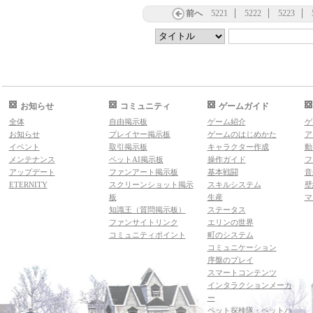
前へ
5221
5222
5223
お知らせ
コミュニティ
ゲームガイド
全体
自由掲示板
ゲーム紹介
ゲ
お知らせ
プレイヤー掲示板
ゲームのはじめかた
ア
イベント
取引掲示板
キャラクター作成
動
メンテナンス
ペットAI掲示板
操作ガイド
フ
アップデート
ファンアート掲示板
基本戦闘
音
ETERNITY
スクリーンショット掲示
スキルシステム
壁
板
生産
マ
知識王（質問掲示板）
ステータス
ファンサイトリンク
エリンの世界
コミュニティポイント
町のシステム
コミュニケーション
序盤のプレイ
スマートコンテンツ
インタラクションメーカ
ー
ペット探検隊・ペットハ