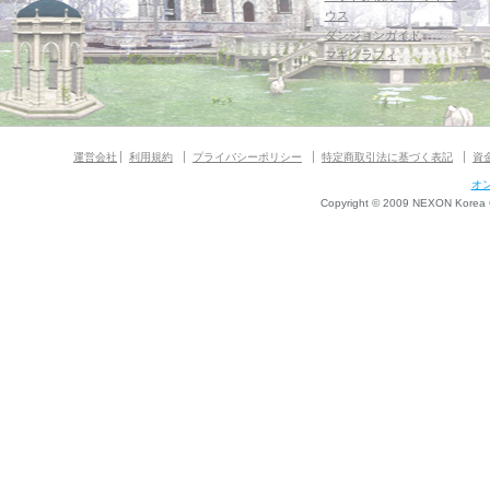
ウス
ダンジョンガイド
マギグラフィ
運営会社
利用規約
プライバシーポリシー
特定商取引法に基づく表記
資
オ
Copyright © 2009 NEXON Korea Co