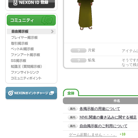
月紫
アイテム
焔鬼
そうです
なって残
各掲示板の用途について
MML関連の書き込みに関する補足
自由掲示板のご利用について
+10
ゲーム起動しません・・・。