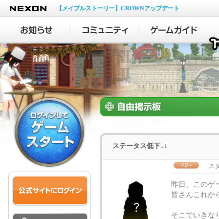
NEXON
【メイプルストーリー】CROWNアップデート
ステータス低下↓↓
スタ
昨日、このゲ
皆さんこれからよ
そこでいきな