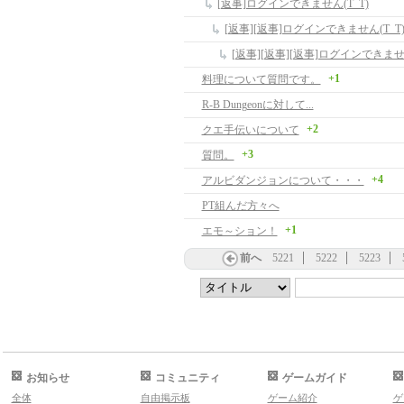
[返事]ログインできません(T_T)
[返事][返事]ログインできません(T_T
[返事][返事][返事]ログインできません
+1
料理について質問です。
R-B Dungeonに対して...
+2
クエ手伝いについて
+3
質問。
+4
アルビダンジョンについて・・・
PT組んだ方々へ
+1
エモ～ション！
前へ
5221
5222
5223
お知らせ
コミュニティ
ゲームガイド
全体
自由掲示板
ゲーム紹介
ゲ