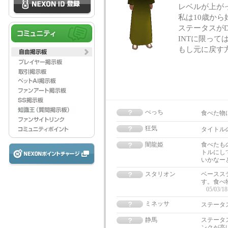
レベルが上が
私は10歳から
ステータスがD
INTに限って
もし元に戻す
べっち
食べた物
狂気
タイトル
闇龍姫
食べたも
トルにし
いかなー
スタリオン
ベースス
す。食べ
05/03/18
ミネッサ
ステータ
静馬
ステータ
ンクが高