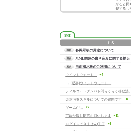
がると同
整するし
各掲示板の用途について
MML関連の書き込みに関する補足
自由掲示板のご利用について
+4
ウインドウモード…
[返事]ウインドウモード…
ティルコ←→ダンバト間らくらく移動法
+8
楽器演奏スキルについての質問です
+7
ゲームが…
+11
可能な限り助言お願いします
+1
ログインできません(T_T)