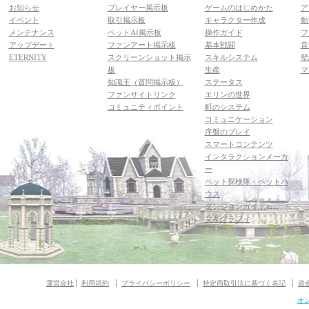
お知らせ
プレイヤー掲示板
ゲームのはじめかた
ア
イベント
取引掲示板
キャラクター作成
動
メンテナンス
ペットAI掲示板
操作ガイド
フ
アップデート
ファンアート掲示板
基本戦闘
音
ETERNITY
スクリーンショット掲示
スキルシステム
壁
板
生産
マ
知識王（質問掲示板）
ステータス
ファンサイトリンク
エリンの世界
コミュニティポイント
町のシステム
コミュニケーション
序盤のプレイ
スマートコンテンツ
インタラクションメーカ
ー
ペット探検隊・ペットハ
ウス
ダンジョンガイド
マギグラフィ
運営会社
利用規約
プライバシーポリシー
特定商取引法に基づく表記
資
オ