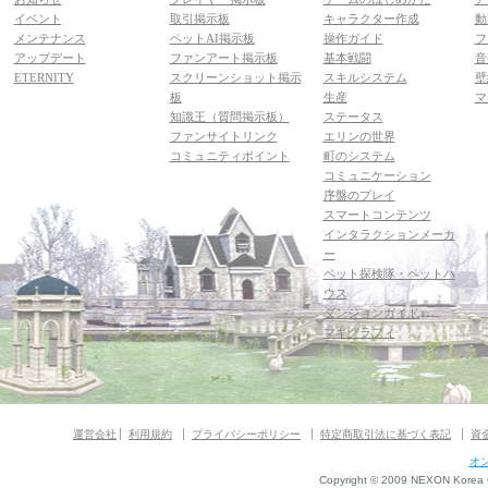
イベント
取引掲示板
キャラクター作成
動
メンテナンス
ペットAI掲示板
操作ガイド
フ
アップデート
ファンアート掲示板
基本戦闘
音
ETERNITY
スクリーンショット掲示
スキルシステム
壁
板
生産
マ
知識王（質問掲示板）
ステータス
ファンサイトリンク
エリンの世界
コミュニティポイント
町のシステム
コミュニケーション
序盤のプレイ
スマートコンテンツ
インタラクションメーカ
ー
ペット探検隊・ペットハ
ウス
ダンジョンガイド
マギグラフィ
運営会社
利用規約
プライバシーポリシー
特定商取引法に基づく表記
資
オ
Copyright © 2009 NEXON Korea Co