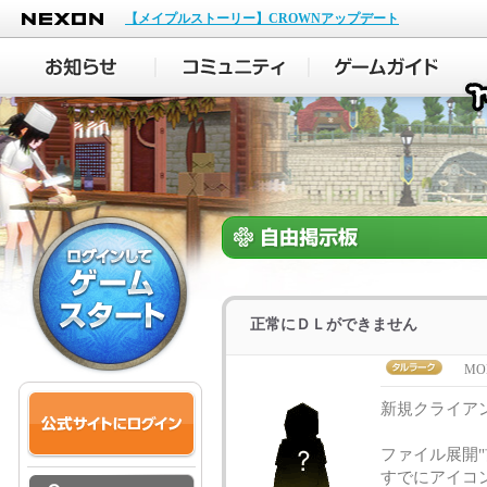
NEXON
【メイプルストーリー】CROWNアップデート
正常にＤＬができません
MO
新規クライア
ファイル展開"
すでにアイコ