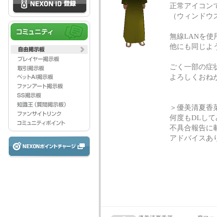
正常アイコン
（ウィンドウ
無線LANを
他にも同じよ
ごく一部の症
よろしくおね
＞優美清夏香
何度もDLし
不具合報告に
アドバイスあ