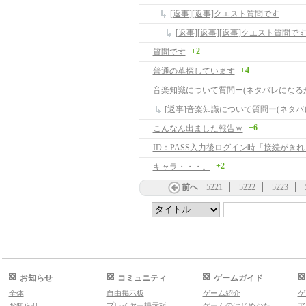
[返事][返事]クエスト質問です
[返事][返事][返事]クエスト質問で
+2
質問です
+4
普通の革探しています
音楽知識について質問ー(ネタバレになる
[返事]音楽知識について質問ー(ネタバ
+6
こんなん出ました報告ｗ
ID：PASS入力後ログイン時「接続がき
+2
キャラ・・・。
前へ
5221
5222
5223
お知らせ
コミュニティ
ゲームガイド
全体
自由掲示板
ゲーム紹介
ゲ
お知らせ
プレイヤー掲示板
ゲームのはじめかた
ア