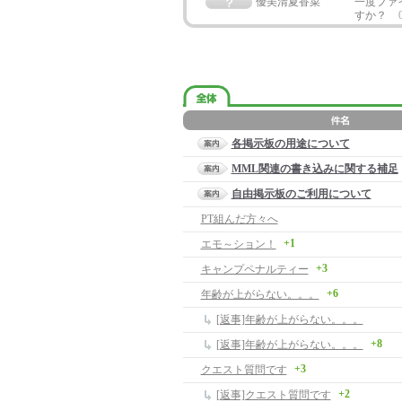
優美清夏香菜
一度ファ
すか？
各掲示板の用途について
MML関連の書き込みに関する補足
自由掲示板のご利用について
PT組んだ方々へ
+1
エモ～ション！
+3
キャンプペナルティー
+6
年齢が上がらない。。。
[返事]年齢が上がらない。。。
+8
[返事]年齢が上がらない。。。
+3
クエスト質問です
+2
[返事]クエスト質問です