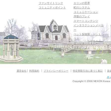
ファンサイトリンク
エリンの世界
コミュニティポイント
町のシステム
コミュニケーション
序盤のプレイ
スマートコンテンツ
インタラクションメーカ
ー
ペット探検隊・ペットハ
ウス
ダンジョンガイド
マギグラフィ
運営会社
利用規約
プライバシーポリシー
特定商取引法に基づく表記
資
オ
Copyright © 2009 NEXON Korea Co