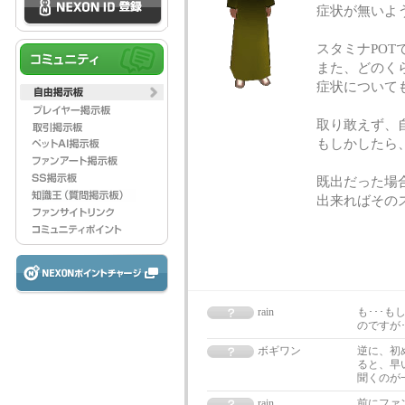
症状が無いよう
スタミナPO
また、どのく
症状について
取り敢えず、
もしかしたら、も
既出だった場
出来ればその
rain
も･･･
のですが･
ボギワン
逆に、初
ると、早
聞くのが
rain
前にファ