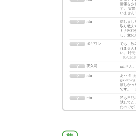
情報を少
す。 実
いません
rain
探しまし
取り敢え
ミナPO
し、変化
ボギワン
でも、飲
れません
い。 時
05/03/18
夜久司
rainさ
rain
あ･･･!!!
gix.ex
嬉しかっ
です。
rain
私も日記
試してたよ
たのでが