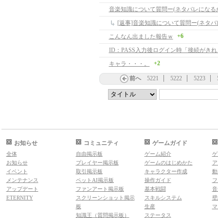
音楽知識について質問ー(ネタバレになる
[返事]音楽知識について質問ー(ネタバ
+6
こんなん出ました報告ｗ
ID：PASS入力後ログイン時「接続がき
+2
キャラ・・・。
前へ
5221
5222
5223
お知らせ
コミュニティ
ゲームガイド
全体
自由掲示板
ゲーム紹介
ゲ
お知らせ
プレイヤー掲示板
ゲームのはじめかた
ア
イベント
取引掲示板
キャラクター作成
動
メンテナンス
ペットAI掲示板
操作ガイド
フ
アップデート
ファンアート掲示板
基本戦闘
音
ETERNITY
スクリーンショット掲示
スキルシステム
壁
板
生産
マ
知識王（質問掲示板）
ステータス