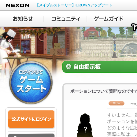
NEXON
【メイプルストーリー】CROWNアップデート
ポーションについて質問なのです
rain
すいません、
ポーションを
どのような症
実際に私は、