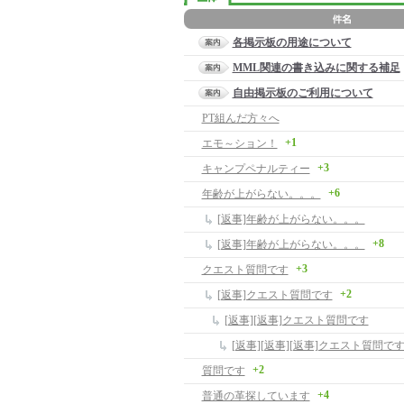
各掲示板の用途について
MML関連の書き込みに関する補足
自由掲示板のご利用について
PT組んだ方々へ
+1
エモ～ション！
+3
キャンプペナルティー
+6
年齢が上がらない。。。
[返事]年齢が上がらない。。。
+8
[返事]年齢が上がらない。。。
+3
クエスト質問です
+2
[返事]クエスト質問です
[返事][返事]クエスト質問です
[返事][返事][返事]クエスト質問で
+2
質問です
+4
普通の革探しています