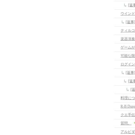
[返
ウインド
[返
ティルコ
楽器演奏
ゲームが
可能な限
ログイン
[返事
[返
[
料理につ
R-B Du
クエ手伝
質問。
アルビダ