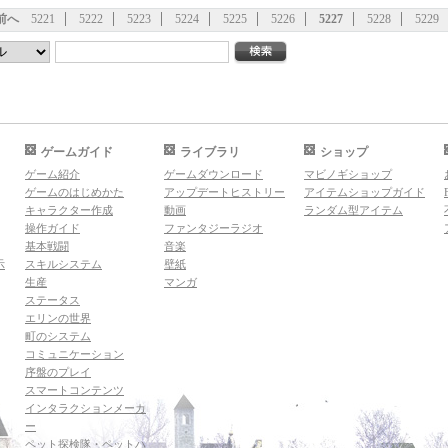
前へ
5221
5222
5223
5224
5225
5226
5227
5228
5229
ゲームガイド
ライブラリ
ショップ
ゲーム紹介
ゲームダウンロード
マビノギショップ
ゲームのはじめかた
アップデートヒストリー
アイテムショップガイド
キャラクター作成
動画
ランダム型アイテム
操作ガイド
ファンタジーラジオ
基本戦闘
音楽
示
スキルシステム
壁紙
生産
マンガ
ステータス
エリンの世界
町のシステム
コミュニケーション
序盤のプレイ
スマートコンテンツ
インタラクションメーカ
ー
ペット探検隊・ペットハ