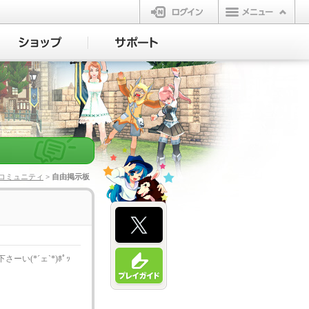
ログイン
コミュニティ
> 自由掲示板
い(*´ェ`*)ﾎﾟｯ