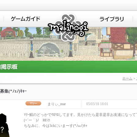
マビノギ
ホーム
>
集(*ﾉｪﾉ)ｷｬｰ
まりぃ_mar
05/03/18 18:01
ﾏﾘｰ鯖のどっかでｳﾛｳﾛしてます。見かけたら是非是非お友達になって下さー
(=´ー｀)ﾉ ﾖﾛｼｸ
ちなみに、今は3chにいまーす(*ﾉωﾉ)ｷｬ