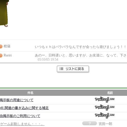
棺薙
いつもｃｈはバラバラなんですが会ったら遊びましょう！
Ruriri
あのー、日時遅いと、思いますが、お友達に、なって、下さ
05/10/05 19:54
掲示板の用途について
ML関連の書き込みに関する補足
由掲示板のご利用について
事]ゲーム起動しません・・・。
宮田一郎