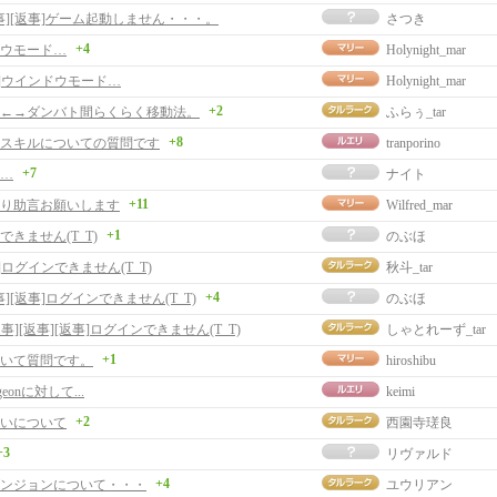
事][返事]ゲーム起動しません・・・。
さつき
+4
ウモード…
Holynight_mar
事]ウインドウモード…
Holynight_mar
+2
←→ダンバト間らくらく移動法。
ふらぅ_tar
+8
スキルについての質問です
tranporino
+7
…
ナイト
+11
り助言お願いします
Wilfred_mar
+1
できません(T_T)
のぶほ
]ログインできません(T_T)
秋斗_tar
+4
事][返事]ログインできません(T_T)
のぶほ
返事][返事][返事]ログインできません(T_T)
しゃとれーず_tar
+1
いて質問です。
hiroshibu
ngeonに対して...
keimi
+2
いについて
西園寺瑳良
+3
リヴァルド
+4
ンジョンについて・・・
ユウリアン