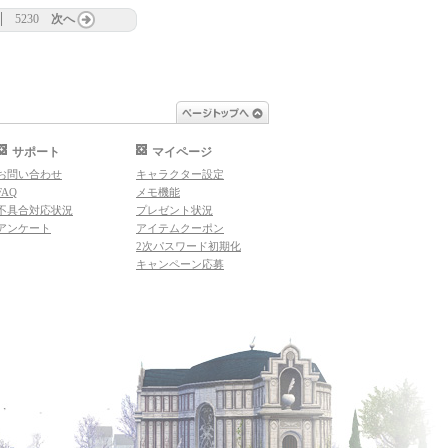
5230
次へ
ページトップへ
サポート
マイページ
お問い合わせ
キャラクター設定
FAQ
メモ機能
不具合対応状況
プレゼント状況
アンケート
アイテムクーポン
2次パスワード初期化
キャンペーン応募