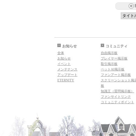
お知らせ
コミュニティ
全体
自由掲示板
お知らせ
プレイヤー掲示板
イベント
取引掲示板
メンテナンス
ペットAI掲示板
アップデート
ファンアート掲示板
ETERNITY
スクリーンショット掲
板
知識王（質問掲示板）
ファンサイトリンク
コミュニティポイント