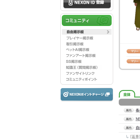
各
M
自
[返