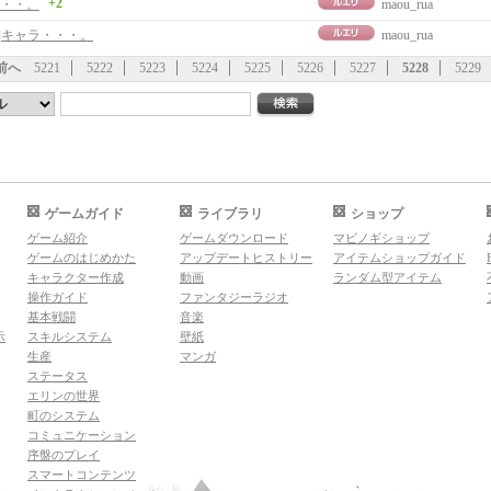
+2
・・。
maou_rua
事]キャラ・・・。
maou_rua
前へ
5221
5222
5223
5224
5225
5226
5227
5228
5229
ゲームガイド
ライブラリ
ショップ
ゲーム紹介
ゲームダウンロード
マビノギショップ
ゲームのはじめかた
アップデートヒストリー
アイテムショップガイド
キャラクター作成
動画
ランダム型アイテム
操作ガイド
ファンタジーラジオ
基本戦闘
音楽
示
スキルシステム
壁紙
生産
マンガ
ステータス
エリンの世界
町のシステム
コミュニケーション
序盤のプレイ
スマートコンテンツ