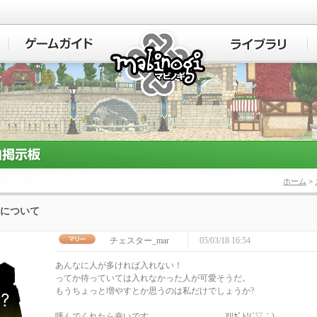
マビノギ
ホーム
>
について
チェスター_mar
05/03/18 16:54
あんなに人が多ければ入れない！
ってか待っていては入れなかった人が可愛そうだ。
もうちょっと増やすとか思うのは私だけでしょうか?
呼んでくれたら幸いです ｱﾘｶﾞﾄ!(´▽｀)