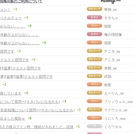
由掲示板のご利用について
+1
ョン！
華神_tar
+3
ペナルティー
モモちゃ
+6
がらない。。。
瑠菜
事]年齢が上がらない。。。
俺の理想像
+8
事]年齢が上がらない。。。
瑠菜
+3
質問です
アニタ_tar
+2
事]クエスト質問です
アニタ_tar
事][返事]クエスト質問です
来栖_tar
返事][返事][返事]クエスト質問です
武鶏
+2
衛夜
+4
探しています
えーりん_tar
+4
について質問ー(ネタバレになるかも)
プリンウェル_mar
+1
事]音楽知識について質問ー(ネタバレになるかも)
ラクウェル_tar
+6
出ました報告ｗ
うにくろ_mar
+1
ASS入力後ログイン時「接続がきれました」症状
くろワタル