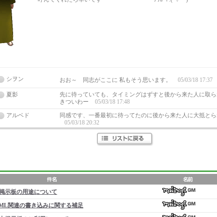
シヲン
おお～ 同志がここに 私もそう思います。
05/03/18 17:37
夏影
先に待っていても、タイミングはずすと後から来た人に取ら
きついわー
05/03/18 17:48
アルベド
同感です、一番最初に待ってたのに後から来た人に大抵とられ
05/03/18 20:32
掲示板の用途について
ML関連の書き込みに関する補足