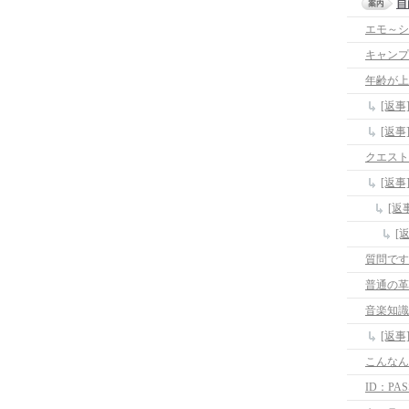
自
エモ～シ
キャンプ
年齢が上
[返
[返
クエスト
[返
[返
[
質問です
普通の革
音楽知識
[返
こんなん
ID：P