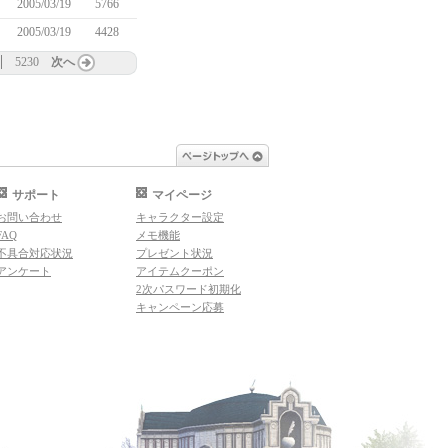
2005/03/19
5766
2005/03/19
4428
5230
次へ
ページトップへ
サポート
マイページ
お問い合わせ
キャラクター設定
FAQ
メモ機能
不具合対応状況
プレゼント状況
アンケート
アイテムクーポン
2次パスワード初期化
キャンペーン応募