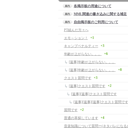
各掲示板の用途について
MML関連の書き込みに関する補足
自由掲示板のご利用について
PT組んだ方々へ
+1
エモ～ション！
+3
キャンプペナルティー
+6
年齢が上がらない。。。
[返事]年齢が上がらない。。。
+8
[返事]年齢が上がらない。。。
+3
クエスト質問です
+2
[返事]クエスト質問です
[返事][返事]クエスト質問です
[返事][返事][返事]クエスト質問で
+2
質問です
+4
普通の革探しています
音楽知識について質問ー(ネタバレになる