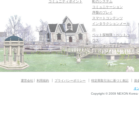
コミュニティポイント
町のシステム
コミュニケーション
序盤のプレイ
スマートコンテンツ
インタラクションメーカ
ー
ペット探検隊・ペットハ
ウス
ダンジョンガイド
マギグラフィ
運営会社
利用規約
プライバシーポリシー
特定商取引法に基づく表記
資
オ
Copyright © 2009 NEXON Korea Co