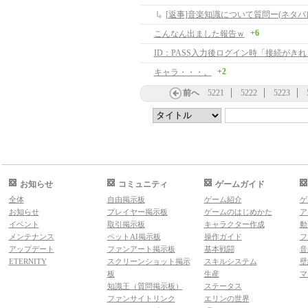
[返事]音楽知識について質問ー(ネタバ
+6
こんなん出ました報告ｗ
ID：PASS入力後ログイン時「接続がき
+2
キャラ・・・。
前へ
5221
5222
5223
お知らせ
コミュニティ
ゲームガイド
全体
自由掲示板
ゲーム紹介
ゲ
お知らせ
プレイヤー掲示板
ゲームのはじめかた
ア
イベント
取引掲示板
キャラクター作成
動
メンテナンス
ペットAI掲示板
操作ガイド
フ
アップデート
ファンアート掲示板
基本戦闘
音
ETERNITY
スクリーンショット掲示
スキルシステム
壁
板
生産
マ
知識王（質問掲示板）
ステータス
ファンサイトリンク
エリンの世界