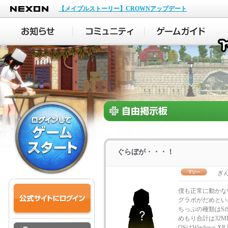
NEXON
【メイプルストーリー】CROWNアップデート
ぐらぼが・・・！
ぎん
僕も正常に動かな
グラボがだめとい
ちっぷの種類はSiS7
めもり合計は32M
OSはWindows XP 