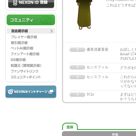
これはどうすれば
優美清夏香菜
お試しください。
thread=2
3%81%A3
センスフィル
グラボをG
センスフィル
これからの
リがかな
ってない
TChi
まずはビ
か？うち