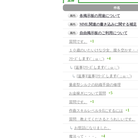
各掲示板の用途について
MML関連の書き込みに関する補足
自由掲示板のご利用について
+1
質問です。
+4
ﾌﾘｰｽﾞします(´；ω；`)
[返事]ﾌﾘｰｽﾞします(´；ω；`)
[返事][返事]ﾌﾘｰｽﾞします(´；ω；`)
量産型シルクの紡織手袋の修理
+5
お金稼ぎについて質問
+1
質問です。
+1
作曲スキルレベルをEにするには
質問 教えてくださるとうれしいです。
お世話になりました。
+4
魔法って・・・。