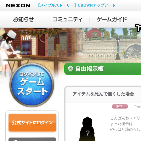
NEXON
【メイプルストーリー】CROWNアップデート
アイテムを死んで無くした場合
Eris
こんばんわ～エリ
まった場合は、
やっぱり諦めるし