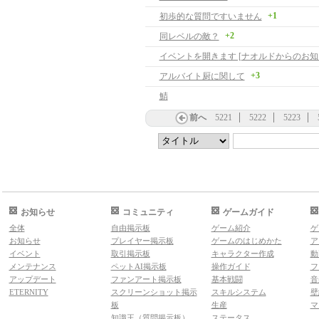
+1
初歩的な質問ですいません
+2
同レベルの敵？
イベントを開きます [ナオルドからのお知
+3
アルバイト厨に関して
鯖
前へ
5221
5222
5223
お知らせ
コミュニティ
ゲームガイド
全体
自由掲示板
ゲーム紹介
ゲ
お知らせ
プレイヤー掲示板
ゲームのはじめかた
ア
イベント
取引掲示板
キャラクター作成
動
メンテナンス
ペットAI掲示板
操作ガイド
フ
アップデート
ファンアート掲示板
基本戦闘
音
ETERNITY
スクリーンショット掲示
スキルシステム
壁
板
生産
マ
知識王（質問掲示板）
ステータス