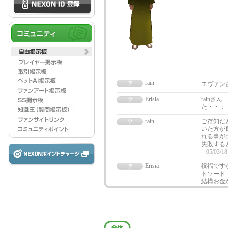
rain
エヴァン
Erisia
rain
た・・；
rain
ご存知だ
いた方が
れる事が
失敗する
05/03/18
Erisia
祝福です
トソード
結構お金