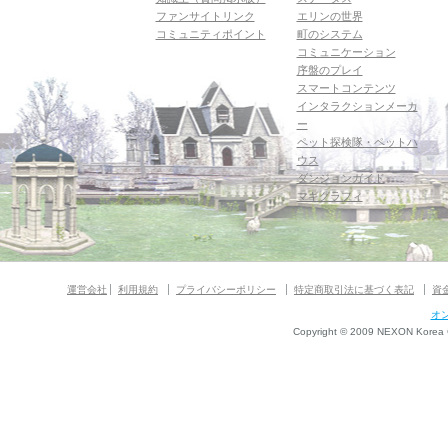
ファンサイトリンク
エリンの世界
コミュニティポイント
町のシステム
コミュニケーション
序盤のプレイ
スマートコンテンツ
インタラクションメーカ
ー
ペット探検隊・ペットハ
ウス
ダンジョンガイド
マギグラフィ
運営会社
利用規約
プライバシーポリシー
特定商取引法に基づく表記
資
オ
Copyright © 2009 NEXON Korea Co