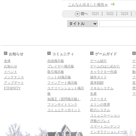
+6
こんなん出ました報告ｗ
前へ
5221
5222
5223
お知らせ
コミュニティ
ゲームガイド
全体
自由掲示板
ゲーム紹介
ゲ
お知らせ
プレイヤー掲示板
ゲームのはじめかた
ア
イベント
取引掲示板
キャラクター作成
動
メンテナンス
ペットAI掲示板
操作ガイド
フ
アップデート
ファンアート掲示板
基本戦闘
音
ETERNITY
スクリーンショット掲示
スキルシステム
壁
板
生産
マ
知識王（質問掲示板）
ステータス
ファンサイトリンク
エリンの世界
コミュニティポイント
町のシステム
コミュニケーション
序盤のプレイ
スマートコンテンツ
インタラクションメーカ