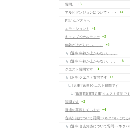
+3
質問。
+4
アルビダンジョンについて・・・
PT組んだ方々へ
+1
エモ～ション！
+3
キャンプペナルティー
+6
年齢が上がらない。。。
[返事]年齢が上がらない。。。
+8
[返事]年齢が上がらない。。。
+3
クエスト質問です
+2
[返事]クエスト質問です
[返事][返事]クエスト質問です
[返事][返事][返事]クエスト質問で
+2
質問です
+4
普通の革探しています
音楽知識について質問ー(ネタバレになる
[返事]音楽知識について質問ー(ネタバ