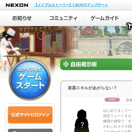
NEXON
【メイプルストーリー】CROWNアップデート
楽器スキルがあがらない？
雷神
はじめてましてー
現在リュートをも
練習の過程で「す
かれこれ３００回
フルボーナスを狙