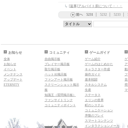
[返事]アルバイト廚について・・・
前へ
5231
5232
5233
お知らせ
コミュニティ
ゲームガイド
全体
自由掲示板
ゲーム紹介
ゲ
お知らせ
プレイヤー掲示板
ゲームのはじめかた
ア
イベント
取引掲示板
キャラクター作成
動
メンテナンス
ペットAI掲示板
操作ガイド
フ
アップデート
ファンアート掲示板
基本戦闘
音
ETERNITY
スクリーンショット掲示
スキルシステム
壁
板
生産
マ
知識王（質問掲示板）
ステータス
ファンサイトリンク
エリンの世界
コミュニティポイント
町のシステム
コミュニケーション
序盤のプレイ
スマートコンテンツ
インタラクションメーカ