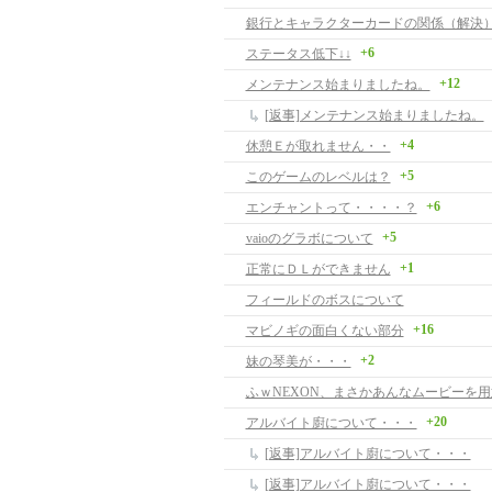
銀行とキャラクターカードの関係（解決
+6
ステータス低下↓↓
+12
メンテナンス始まりましたね。
[返事]メンテナンス始まりましたね。
+4
休憩Ｅが取れません・・
+5
このゲームのレベルは？
+6
エンチャントって・・・・？
+5
vaioのグラボについて
+1
正常にＤＬができません
フィールドのボスについて
+16
マビノギの面白くない部分
+2
妹の琴美が・・・
+20
アルバイト廚について・・・
[返事]アルバイト廚について・・・
[返事]アルバイト廚について・・・