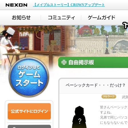
NEXON
【メイプルストーリー】CROWNアップデート
ベーシックカード・・・だっけ？
武
皆さんベーシック
すよね。
兄弟で同じパソコ
にもならないんで