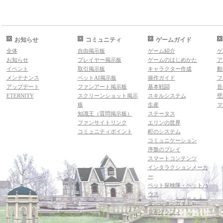
お知らせ
コミュニティ
ゲームガイド
全体
自由掲示板
ゲーム紹介
ゲ
お知らせ
プレイヤー掲示板
ゲームのはじめかた
ア
イベント
取引掲示板
キャラクター作成
動
メンテナンス
ペットAI掲示板
操作ガイド
フ
アップデート
ファンアート掲示板
基本戦闘
音
ETERNITY
スクリーンショット掲示
スキルシステム
壁
板
生産
マ
知識王（質問掲示板）
ステータス
ファンサイトリンク
エリンの世界
コミュニティポイント
町のシステム
コミュニケーション
序盤のプレイ
スマートコンテンツ
インタラクションメーカ
ー
ペット探検隊・ペットハ
ウス
ダンジョンガイド
マギグラフィ