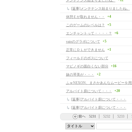
+12
メンテナンス始まりましたね。
[返事]メンテナンス始まりましたね。
+4
休憩Ｅが取れません・・
+5
このゲームのレベルは？
+6
エンチャントって・・・・？
+5
vaioのグラボについて
+1
正常にＤＬができません
フィールドのボスについて
+16
マビノギの面白くない部分
+2
妹の琴美が・・・
+20
アルバイト廚について・・・
[返事]アルバイト廚について・・・
[返事]アルバイト廚について・・・
前へ
5231
5232
5233