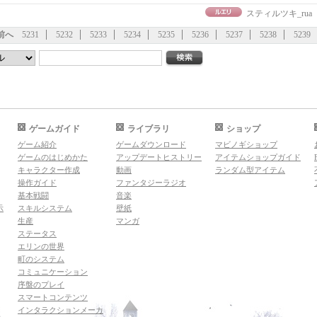
スティルツキ_rua
前へ
5231
5232
5233
5234
5235
5236
5237
5238
5239
ゲームガイド
ライブラリ
ショップ
ゲーム紹介
ゲームダウンロード
マビノギショップ
ゲームのはじめかた
アップデートヒストリー
アイテムショップガイド
キャラクター作成
動画
ランダム型アイテム
操作ガイド
ファンタジーラジオ
基本戦闘
音楽
示
スキルシステム
壁紙
生産
マンガ
ステータス
エリンの世界
町のシステム
コミュニケーション
序盤のプレイ
スマートコンテンツ
インタラクションメーカ