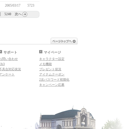
2005/03/17
5723
5240
次へ
ページトップへ
サポート
マイページ
お問い合わせ
キャラクター設定
FAQ
メモ機能
不具合対応状況
プレゼント状況
アンケート
アイテムクーポン
2次パスワード初期化
キャンペーン応募