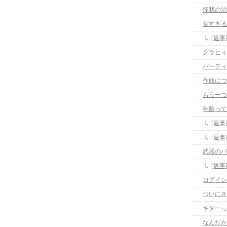
怪我の治
長すぎる
[返
パーティ
作曲につ
もう一つ
年齢って
[返
[返
武器のバ
[返
ログイン
ついにき
ギターっ
なんだか