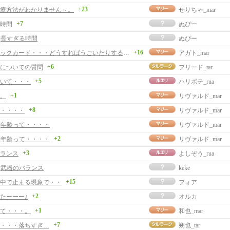
+23
療方法がわかりません～。
せりちゃ_mar
+7
時間
ぬぴー
事]長すぎる時間
ぬぴー
+16
グラヒィックカード・・・どうすればうごいたりするときにおそくかんじなくなる？
アガト_mar
+6
についての質問
フリード_tar
+5
いて・・・
ハリボテ_rua
+1
。
リヴァルド_mar
+8
・・・・
リヴァルド_mar
事]年齢って・・・・
リヴァルド_mar
+2
事]年齢って・・・・
リヴァルド_mar
+3
ランス
よしぞう_rua
事]武器のバランス
keke
+15
中で止まる現象で・・
フォア
+2
たーーー♪
オルカ
+1
て・・・。
和也_mar
+7
・・・落ちすぎ…
朔也_tar