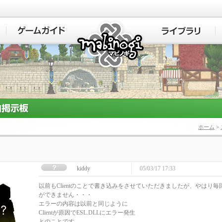
マビノギ
ホーム
>
kiddy
05/03/17 17:33
以前もClientのことで書き込みをさせていただきましたが、やはり
ができません・・・
エラーの内容は以前と同じように
Clientが原因でESL.DLLにエラー発生
とのことです。