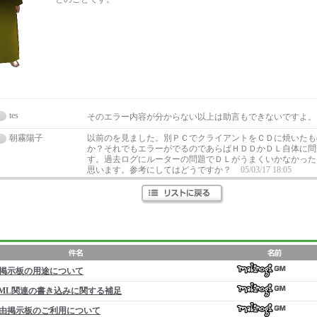
tes
そのエラー内容が分からない以上は助言もできないですよ
朝霧陽子
以前のを見ました。別ＰＣでクライアントをＣＤに焼いたも
か？それでもエラーがでるのであらばＨＤＤかＤＬ自体に問
す。過去ログにルーターの問題でＤＬがうまくいかなかった
思います。参考にしてはどうですか？
05/03/17 18:05
掲示板の用途について
ML関連の書き込みに関する補足
由掲示板のご利用について