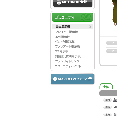
各
M
自