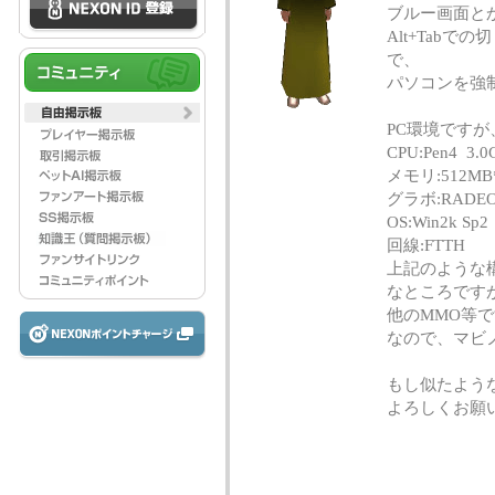
ブルー画面と
Alt+Tab
で、
パソコンを強
PC環境ですが
CPU:Pen4 3.0
メモリ:512MB
グラボ:RADEON
OS:Win2k Sp2
回線:FTTH
上記のような構
なところですが･
他のMMO等
なので、マビ
もし似たよう
よろしくお願