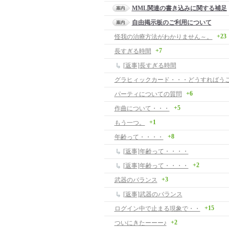
MML関連の書き込みに関する補足
自由掲示板のご利用について
+23
怪我の治療方法がわかりません～。
+7
長すぎる時間
[返事]長すぎる時間
+6
パーティについての質問
+5
作曲について・・・
+1
もう一つ。
+8
年齢って・・・・
[返事]年齢って・・・・
+2
[返事]年齢って・・・・
+3
武器のバランス
[返事]武器のバランス
+15
ログイン中で止まる現象で・・
+2
ついにきたーーー♪