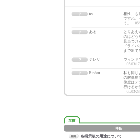
tes
相性、も
ですね。
う。
05/
ある
とりあえ
のはどう
見当つけ
ドライバ
まで出て
テレザ
ウィンド
05/03/17
Rindou
私も同じ
の解像度
像度はデ
行けるか
05/03/23
各掲示板の用途について