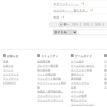
+1
ギターって・・・。
+7
なんだか・・・落ちすぎ…
+1
料理
前へ
5231
5232
5233
お知らせ
コミュニティ
ゲームガイド
全体
自由掲示板
ゲーム紹介
ゲ
お知らせ
プレイヤー掲示板
ゲームのはじめかた
ア
イベント
取引掲示板
キャラクター作成
動
メンテナンス
ペットAI掲示板
操作ガイド
フ
アップデート
ファンアート掲示板
基本戦闘
音
ETERNITY
スクリーンショット掲示
スキルシステム
壁
板
生産
マ
知識王（質問掲示板）
ステータス
ファンサイトリンク
エリンの世界
コミュニティポイント
町のシステム
コミュニケーション