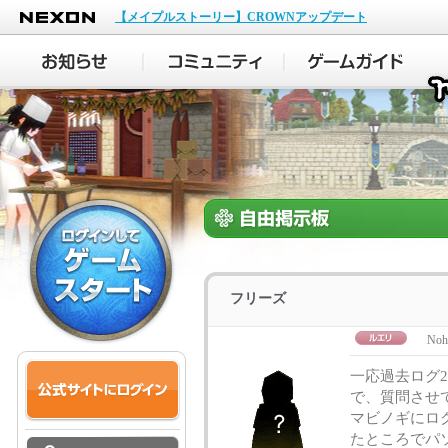
NEXON
【メイプルストーリー】CROWNアップデート
フリーズ
Noh
一応過去ログ
で、質問させ
マビノギにロ
たところでパ