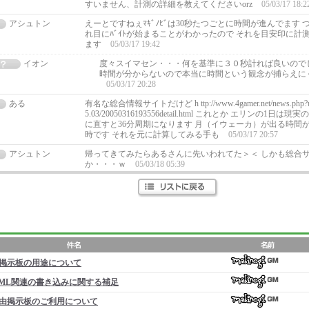
すいません、計測の詳細を教えてくださいorz
05/03/17 18:2
アシュトン
えーとですねぇﾏｷﾞﾉﾋﾞは30秒たつごとに時間が進んでます
れ目にﾊﾞｲﾄが始まることがわかったので それを目安印に計
ます
05/03/17 19:42
イオン
度々スイマセン・・・何を基準に３０秒計れば良いのでしょ
時間が分からないので本当に時間という観念が捕らえに
05/03/17 20:28
ある
有名な総合情報サイトだけど h ttp://www.4gamer.net/news.php?url=
5.03/20050316193556detail.html これとか エリンの1日
に直すと36分周期になります 月（イウェーカ）が出る時間が
時です それを元に計算してみる手も
05/03/17 20:57
アシュトン
帰ってきてみたらあるさんに先いわれてた＞＜ しかも総合
か・・・ｗ
05/03/18 05:39
掲示板の用途について
ML関連の書き込みに関する補足
由掲示板のご利用について