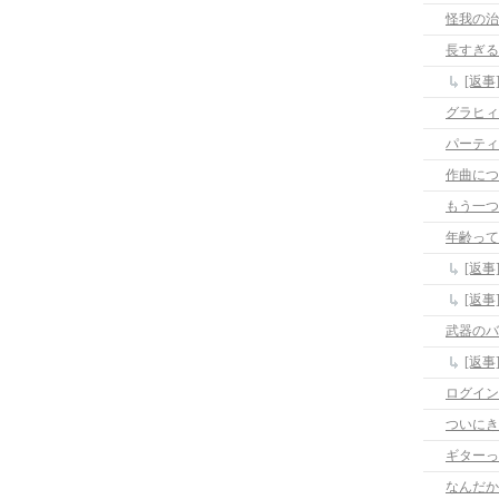
怪我の治
長すぎる
[返
パーティ
作曲につ
もう一つ
年齢って
[返
[返
武器のバ
[返
ログイン
ついにき
ギターっ
なんだか