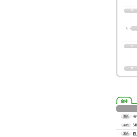
各
M
自