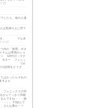
17:25
前でしたら、他の人達
人は死体の上に羽マ
思います。 でも本
7 17:37
ドウ内の「使用」ボタ
アイテムは専用のショ
ー MPPOT（マナ
 Kキー フェニッ
般 Ctrl
での説明をどうぞ
そしてはかったらそれの
きますよｂ
・・フェニックスの羽
るからてっきり羽根
いるんですね・・・旅
・・・。 PT組んで
そ、そんな事が！？