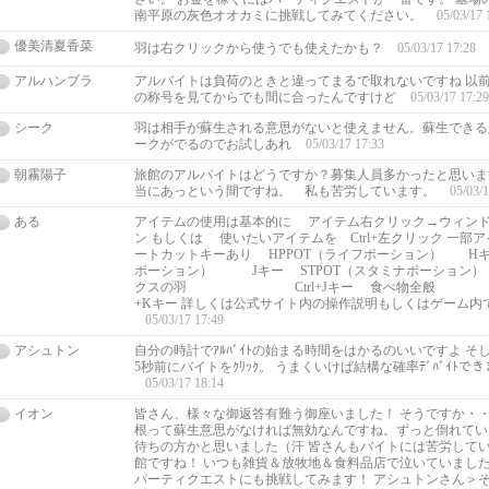
南平原の灰色オオカミに挑戦してみてください。
05/03/17 
優美清夏香菜
羽は右クリックから使うでも使えたかも？
05/03/17 17:28
アルハンブラ
アルバイトは負荷のときと違ってまるで取れないですね 以
の称号を見てからでも間に合ったんですけど
05/03/17 17:29
シーク
羽は相手が蘇生される意思がないと使えません。蘇生できる
ークがでるのでお試しあれ
05/03/17 17:33
朝霧陽子
旅館のアルバイトはどうですか？募集人員多かったと
当にあっという間ですね。 私も苦労しています。
05/03/1
ある
アイテムの使用は基本的に アイテム右クリック→ウィン
ン もしくは 使いたいアイテムを Ctrl+左クリック 一部
ートカットキーあり HPPOT（ライフポーション） Hキ
ポーション） Jキー STPOT（スタミナポーション）
クスの羽 Ctrl+Jキー 食べ物全
+Kキー 詳しくは公式サイト内の操作説明もしくはゲーム内
05/03/17 17:49
アシュトン
自分の時計でｱﾙﾊﾞｲﾄの始まる時間をはかるのいいですよ 
5秒前にバイトをｸﾘｯｸ。 うまくいけば結構な確率ﾃﾞﾊﾞｲﾄで
05/03/17 18:14
イオン
皆さん、様々な御返答有難う御座いました！ そうですか・
根って蘇生意思がなければ無効なんですね。ずっと倒れてい
待ちの方かと思いました（汗 皆さんもバイトには苦労して
館ですね！ いつも雑貨＆放牧地＆食料品店で泣いていました
パーティクエストにも挑戦してみます！ アシュトンさん＞