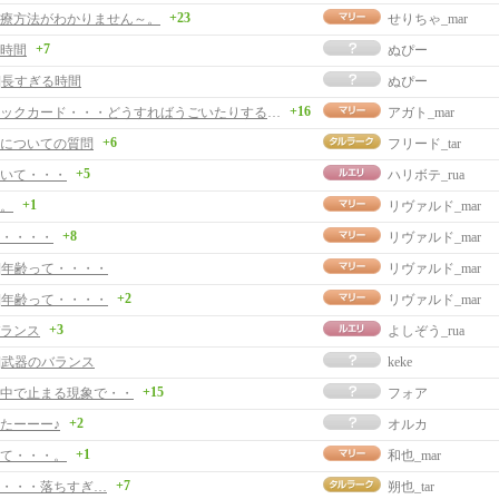
+23
療方法がわかりません～。
せりちゃ_mar
+7
時間
ぬぴー
事]長すぎる時間
ぬぴー
+16
グラヒィックカード・・・どうすればうごいたりするときにおそくかんじなくなる？
アガト_mar
+6
についての質問
フリード_tar
+5
いて・・・
ハリボテ_rua
+1
。
リヴァルド_mar
+8
・・・・
リヴァルド_mar
事]年齢って・・・・
リヴァルド_mar
+2
事]年齢って・・・・
リヴァルド_mar
+3
ランス
よしぞう_rua
事]武器のバランス
keke
+15
中で止まる現象で・・
フォア
+2
たーーー♪
オルカ
+1
て・・・。
和也_mar
+7
・・・落ちすぎ…
朔也_tar