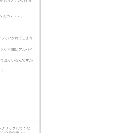
を使おうとしたのです
たので・・・。
持っていかれてしまう
っという間にアルバイ
わで金がいるんですが
・？
体をクリックしてくだ
の白クモかティルコ