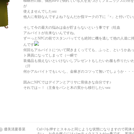
蜘蛛狩の際、偶然HP0で倒れている人を見つけてフェニックスの羽
が
使えませんでしたorz
他人に有効なんですよね？なんだか指マークの下に「×」と付いてい
そして今の最大の悩みは金が貯まらないという事です（吐血
アルバイトが出来ないんですね。
ずーっとNPCの前でスタンバってても絶対に機を逃して他の人達に
んです
何回もアルバイトについて聞きまくってても、ふっと、というかあ
ト満員になってしまって（一瞬で
装備品も揃えないといけないしプレゼントもしたいわ服も作りたい
（汗
何かアルバイトでもいいし、金稼ぎのコツって無いでしょうか・・
因みにNPCではデイアンとアリサに骨抜きな自分です♪
それでは～！（主食をパンと木の実から移行したいorz
優美清夏香菜
Ctrl+Jを押すとスキルと同じような状態になりますので死
さい。 お金を稼ぐにはパーティクエストが一番です。 墓場