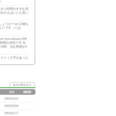
2
 つまり時間のすすむ切
測を行えばいいと思い
うか？orz 正確な
くいです（ぐは
/news/history/200
は現実の時間の40倍です 分
18時、沈む時間が6
サイトって手があった
2005/03/23
2005/03/04
2005/01/17