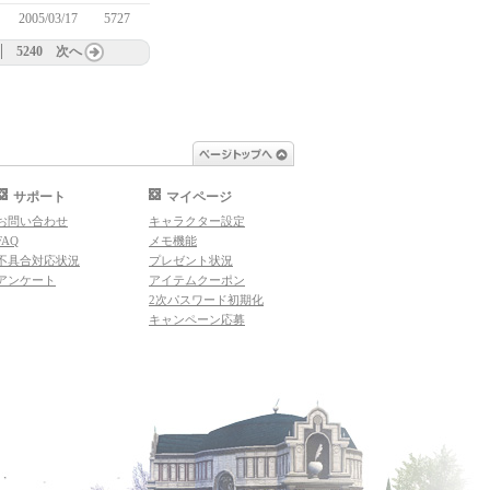
2005/03/17
5727
5240
次へ
ページトップへ
サポート
マイページ
お問い合わせ
キャラクター設定
FAQ
メモ機能
不具合対応状況
プレゼント状況
アンケート
アイテムクーポン
2次パスワード初期化
キャンペーン応募