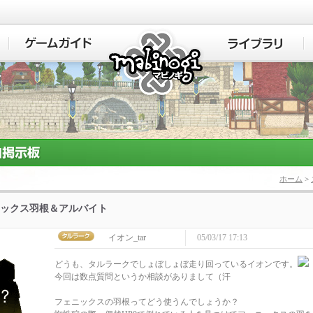
マビノギ
ホーム
>
ックス羽根＆アルバイト
イオン_tar
05/03/17 17:13
どうも、タルラークでしょぼしょぼ走り回っているイオンです。
今回は数点質問というか相談がありまして（汗
フェニックスの羽根ってどう使うんでしょうか？