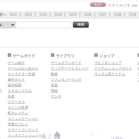
スティルツキ_rua
前へ
5231
5232
5233
5234
5235
5236
5237
5238
5239
ゲームガイド
ライブラリ
ショップ
ゲーム紹介
ゲームダウンロード
マビノギショップ
ゲームのはじめかた
アップデートヒストリー
アイテムショップガイド
キャラクター作成
動画
ランダム型アイテム
操作ガイド
ファンタジーラジオ
基本戦闘
音楽
示
スキルシステム
壁紙
生産
マンガ
ステータス
エリンの世界
町のシステム
コミュニケーション
序盤のプレイ
スマートコンテンツ
インタラクションメーカ