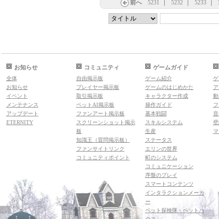
前へ
5231
5232
5233
お知らせ
コミュニティ
ゲームガイド
全体
自由掲示板
ゲーム紹介
ゲ
お知らせ
プレイヤー掲示板
ゲームのはじめかた
ア
イベント
取引掲示板
キャラクター作成
動
メンテナンス
ペットAI掲示板
操作ガイド
フ
アップデート
ファンアート掲示板
基本戦闘
音
ETERNITY
スクリーンショット掲示
スキルシステム
壁
板
生産
マ
知識王（質問掲示板）
ステータス
ファンサイトリンク
エリンの世界
コミュニティポイント
町のシステム
コミュニケーション
序盤のプレイ
スマートコンテンツ
インタラクションメーカ
ー
ペット探検隊・ペットハ