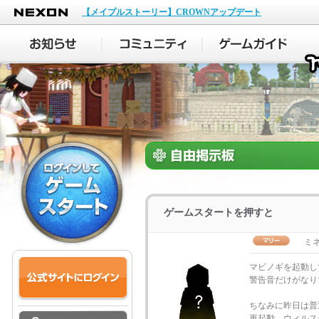
NEXON
【メイプルストーリー】CROWNアップデート
ゲームスタートを押すと
ミ
マビノギを起動し
警告音だけがなり
ちなみに昨日は普
再起動、ウィルス