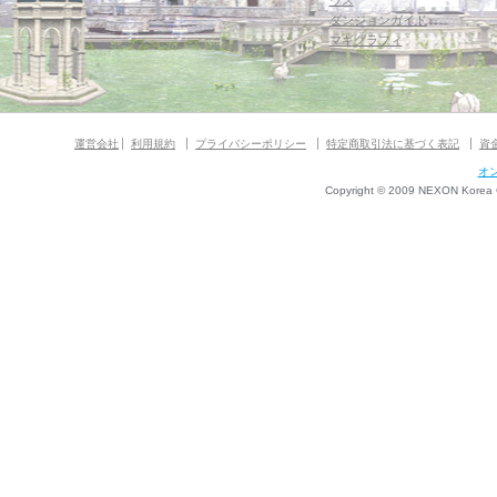
ウス
ダンジョンガイド
マギグラフィ
運営会社
利用規約
プライバシーポリシー
特定商取引法に基づく表記
資
オ
Copyright © 2009 NEXON Korea Co