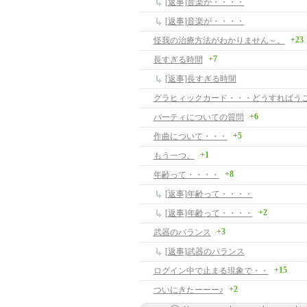
[返事]音楽が・・・・
[返事]音楽が・・・・
+23
怪我の治療方法がわかりません～。
+7
長すぎる時間
[返事]長すぎる時間
+6
パーティについての質問
+5
作曲について・・・
+1
もう一つ。
+8
年齢って・・・・
[返事]年齢って・・・・
+2
[返事]年齢って・・・・
+3
武器のバランス
[返事]武器のバランス
+15
ログイン中で止まる現象で・・
+2
ついにきたーーー♪