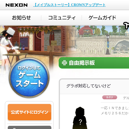
NEXON
【メイプルストーリー】CROWNアップデート
グラボ対応してないけど
デル
一応ＩＮできまし
メモリ２５６だか