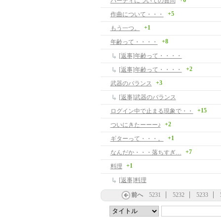
+6
パーティについての質問
+5
作曲について・・・
+1
もう一つ。
+8
年齢って・・・・
[返事]年齢って・・・・
+2
[返事]年齢って・・・・
+3
武器のバランス
[返事]武器のバランス
+15
ログイン中で止まる現象で・・
+2
ついにきたーーー♪
+1
ギターって・・・。
+7
なんだか・・・落ちすぎ…
+1
料理
[返事]料理
前へ
5231
5232
5233