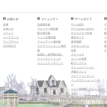
お知らせ
コミュニティ
ゲームガイド
全体
自由掲示板
ゲーム紹介
ゲ
お知らせ
プレイヤー掲示板
ゲームのはじめかた
ア
イベント
取引掲示板
キャラクター作成
動
メンテナンス
ペットAI掲示板
操作ガイド
フ
アップデート
ファンアート掲示板
基本戦闘
音
ETERNITY
スクリーンショット掲示
スキルシステム
壁
板
生産
マ
知識王（質問掲示板）
ステータス
ファンサイトリンク
エリンの世界
コミュニティポイント
町のシステム
コミュニケーション
序盤のプレイ
スマートコンテンツ
インタラクションメーカ
ー
ペット探検隊・ペットハ
ウス
ダンジョンガイド
マギグラフィ