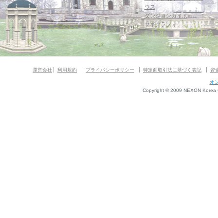
ウス
ダンジョンガイド
マギグラフィ
運営会社
利用規約
プライバシーポリシー
特定商取引法に基づく表記
資
オ
Copyright © 2009 NEXON Korea Co