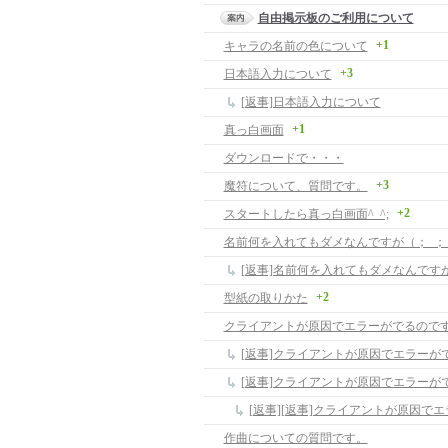
自由掲示板のご利用について
+1
キャラの名前の色について
+3
日本語入力について
[返事]日本語入力について
+1
真っ白画面
ダウンロードで・・・
+3
魔符について、質問です。
+2
スタートしたら真っ白画面^_^;
名前何を入れてもダメなんですが（；_；
[返事]名前何を入れてもダメなんです
+2
型紙の取りかた
クライアントが原因でエラーがでるので
作曲についての質問です。