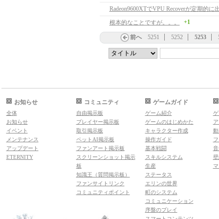
Radeon9600XTでVPU Recoverが定期的に
+1
根本的なことですが。。。
前へ
5251
5252
5253
お知らせ
コミュニティ
ゲームガイド
全体
自由掲示板
ゲーム紹介
ゲ
お知らせ
プレイヤー掲示板
ゲームのはじめかた
ア
イベント
取引掲示板
キャラクター作成
動
メンテナンス
ペットAI掲示板
操作ガイド
フ
アップデート
ファンアート掲示板
基本戦闘
音
ETERNITY
スクリーンショット掲示
スキルシステム
壁
板
生産
マ
知識王（質問掲示板）
ステータス
ファンサイトリンク
エリンの世界
コミュニティポイント
町のシステム
コミュニケーション
序盤のプレイ
スマートコンテンツ