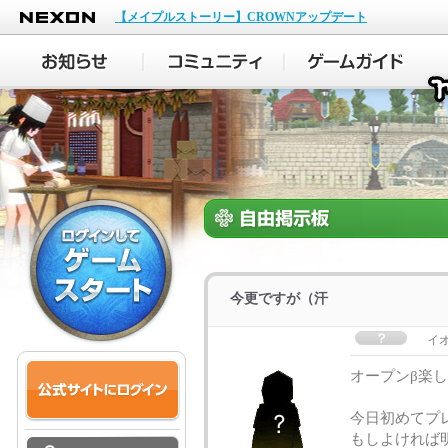
NEXON
【メイプルストーリー】CROWNアップデート
今更ですが（汗
イ
オープンβ楽
今日初めてプ
もしよければ