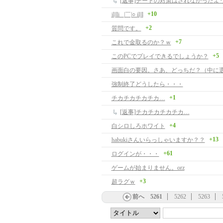
[返事]チートの対策はされなかったよ
+10
il||li _|￣|○ il||l
+2
質問です。
+7
これで金取るのか？ｗ
+5
このPCでプレイできるでしょうか？
画面白の要因。さあ、どっちだ？（中に
強制終了どうしたら・・・
+1
チカチカチカチカ…
[返事]チカチカチカチカ…
+4
白シロしろホワイト
+13
habukiさんいらっしゃいますか？？
+61
ログインが・・・
ゲームが始まりません。orz
+3
超ラグｗ
前へ
5261
5262
5263