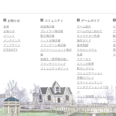
お知らせ
コミュニティ
ゲームガイド
全体
自由掲示板
ゲーム紹介
ゲ
お知らせ
プレイヤー掲示板
ゲームのはじめかた
ア
イベント
取引掲示板
キャラクター作成
動
メンテナンス
ペットAI掲示板
操作ガイド
フ
アップデート
ファンアート掲示板
基本戦闘
音
ETERNITY
スクリーンショット掲示
スキルシステム
壁
板
生産
マ
知識王（質問掲示板）
ステータス
ファンサイトリンク
エリンの世界
コミュニティポイント
町のシステム
コミュニケーション
序盤のプレイ
スマートコンテンツ
インタラクションメーカ
ー
ペット探検隊・ペットハ
ウス
ダンジョンガイド
マギグラフィ