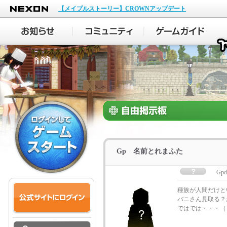
NEXON
【メイプルストーリー】CROWNアップデート
Gp 名前とれまふた
Gpd
種族が人間だけと
バニさん見取る？
ではでは・・・（